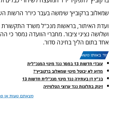
ברקוביץ' לתפקיד יו"ר המועצה לשידורי כבלים ולשיד
שמאלוב ברקוביץ' שימשה בעבר כיו"ר הרשות השניי
ועדת האיתור, בראשות מנכ"ל משרד התקשורת אל
ושלושה נציגי ציבור. מחברי הוועדה נמסר כי 
אחד בתום הליך בחינה סדור.
עוד באותו נושא:
עובדי חדשות 13 במסר נגד מינוי המנכ"לית
מדוע לא יבוטל מינוי שמאלוב ברקוביץ'?
בג"ץ דן בעתירה נגד מינוי מנכ"לית חדשות 13
זינוק בתלונות נגד ערוצי הטלוויזיה
מצאתם טעות או פרס