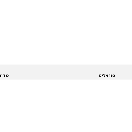
פנו אלינו
מדור
אודות
Pусский
חד
יצירת קשר
عربية
מב
פרסמו אצלנו
בי
תנאי שימוש
פו
מדיניות פרטיות
בא
הצהרת נגישות
בע