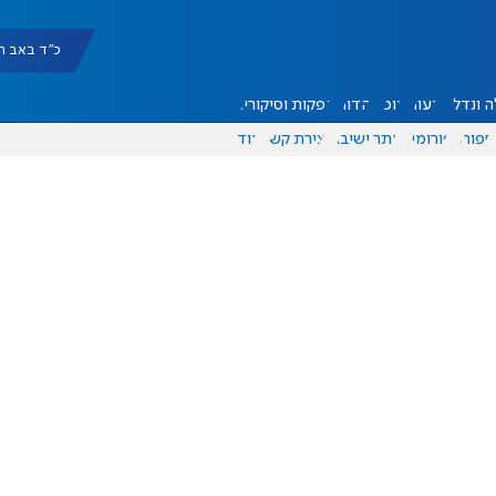
כ"ד באב תשפ"ו |
 ונדל"ן
דעות
אוכל
יהדות
הפקות וסיקורים
ספורט
פורומים
אתר ישיבה
יצירת קשר
עוד