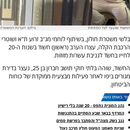
החשוד שנעצר לצד המזוזות
צילום: דוברות המשטרה
בלשי משטרת חולון, בשיתוף לוחמי מג"ב זרוע ת"א ושוטרי
הרכבת הקלה, עצרו הערב (ראשון) חשוד בשנות ה-20
לחייו בחשד לגניבת עשרות מזוזות.
החשוד, שוהה בלתי חוקי תושב חברון בן 25, נעצר בדירת
מגורים ביפו לאחר פעילות מבצעית ממוקדת של כוחות
הביטחון.
עוד באותו נושא:
נהג המונית נתפס - 20 שנה בלי רישיון
המרדף בבאר שבע הסתיים בהתנגשות
גנב נשק מצה"ל והסתבך בפרשת סמים
שניות מאסון: הפעוט חולץ מרכב נעול