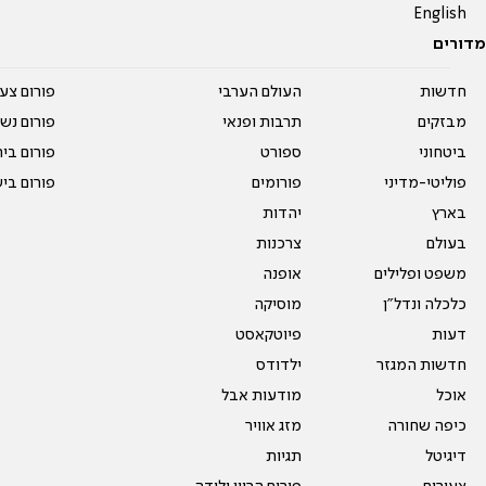
English
מדורים
חדשות
העולם הערבי
פורום צע
מבזקים
תרבות ופנאי
פורום נשו
ביטחוני
ספורט
פורום בי
פוליטי-מדיני
פורומים
פורום בי
בארץ
יהדות
בעולם
צרכנות
משפט ופלילים
אופנה
כלכלה ונדל"ן
מוסיקה
דעות
פיוטקאסט
חדשות המגזר
ילדודס
אוכל
מודעות אבל
כיפה שחורה
מזג אוויר
דיגיטל
תגיות