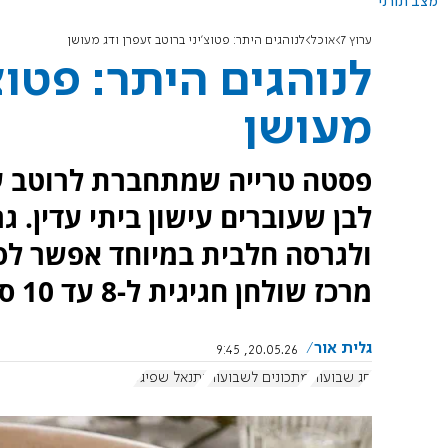
מצב תורני
ערוץ 7
אוכל
לנוהגים היתר: פטוצ'יני ברוטב זעפרן ודג מעושן
לנוהגים היתר: פטוצ
מעושן
פסטה טרייה שמתחברת לרוטב עגב
לבן שעוברים עישון ביתי עדין. 
ולגרסה חלבית במיוחד אפשר לסיי
מרכז שולחן חגיגית ל-8 עד 10 סועדים שתשאיר את האורחים בלי מילים.
גלית אור
20.05.26, 9:45
חג שבועות
מתכונים לשבועות
נתנאל שפיגל