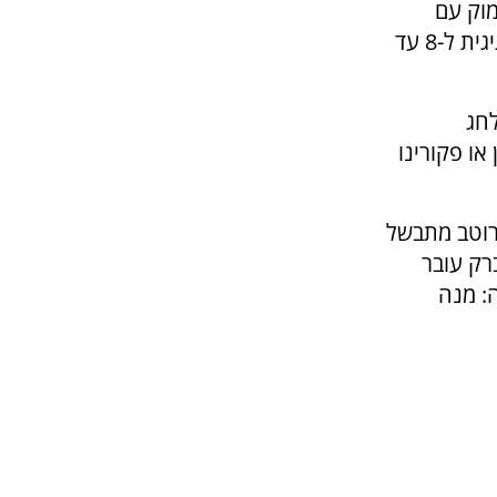
מוק עם
זעפרן ונתחי דג לבן מעושן, במנת מרכז שולחן חגיגית ל-8 עד
חג
או פקורינו
הרוטב מתבשל
רק עובר
ה: מנה