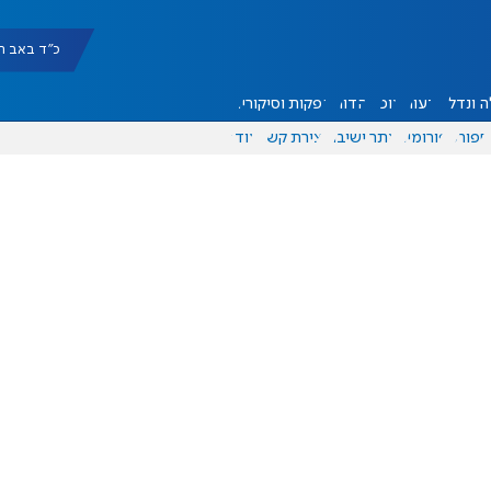
כ"ד באב תשפ"ו |
 ונדל"ן
דעות
אוכל
יהדות
הפקות וסיקורים
ספורט
פורומים
אתר ישיבה
יצירת קשר
עוד