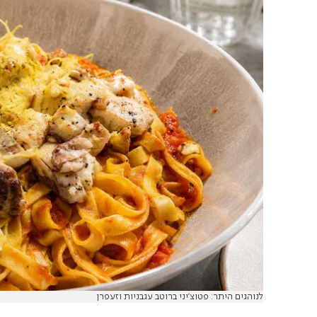
לנוהגים היתר: פטוצ'יני ברוטב עגבניות וזעפרן