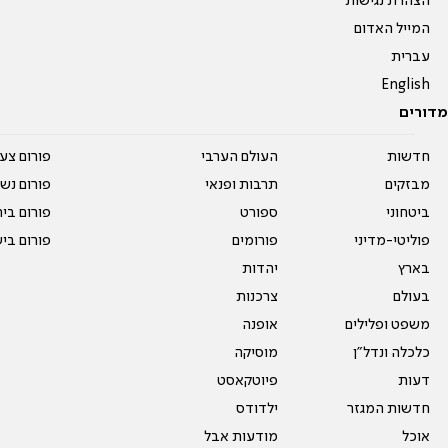
הצהרת נגישות
המייל האדום
עברית
English
מדורים
חדשות
העולם הערבי
פורום צע
מבזקים
תרבות ופנאי
פורום נשו
ביטחוני
ספורט
פורום בי
פוליטי-מדיני
פורומים
פורום בי
בארץ
יהדות
בעולם
צרכנות
משפט ופלילים
אופנה
כלכלה ונדל"ן
מוסיקה
דעות
פיוטקאסט
חדשות המגזר
ילדודס
אוכל
מודעות אבל