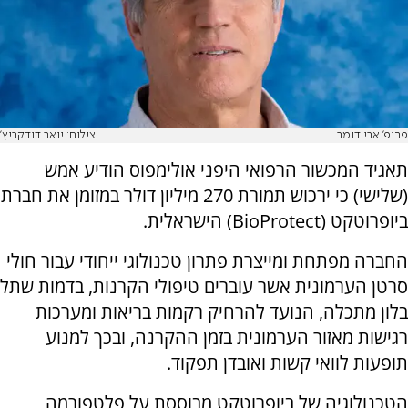
פרופ' אבי דומב
צילום: יואב דודקביץ'
תאגיד המכשור הרפואי היפני אולימפוס הודיע אמש
(שלישי) כי ירכוש תמורת 270 מיליון דולר במזומן את חברת
ביופרוטקט (BioProtect) הישראלית.
החברה מפתחת ומייצרת פתרון טכנולוגי ייחודי עבור חולי
סרטן הערמונית אשר עוברים טיפולי הקרנות, בדמות שתל
בלון מתכלה, הנועד להרחיק רקמות בריאות ומערכות
רגישות מאזור הערמונית בזמן ההקרנה, ובכך למנוע
תופעות לוואי קשות ואובדן תפקוד.
הטכנולוגיה של ביופרוטקט מבוססת על פלטפורמה