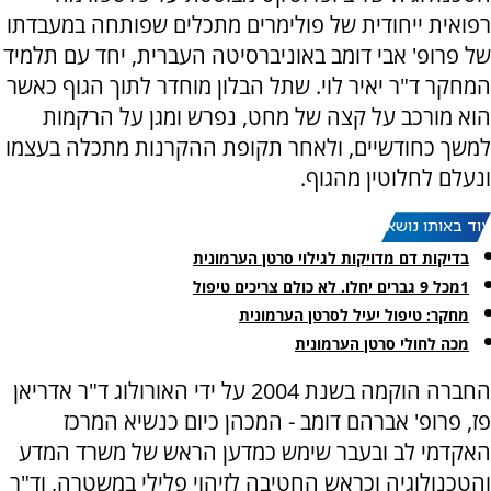
רפואית ייחודית של פולימרים מתכלים שפותחה במעבדתו
של פרופ' אבי דומב באוניברסיטה העברית, יחד עם תלמיד
המחקר ד"ר יאיר לוי. שתל הבלון מוחדר לתוך הגוף כאשר
הוא מורכב על קצה של מחט, נפרש ומגן על הרקמות
למשך כחודשיים, ולאחר תקופת ההקרנות מתכלה בעצמו
ונעלם לחלוטין מהגוף.
עוד באותו נושא:
בדיקות דם מדויקות לגילוי סרטן הערמונית
1מכל 9 גברים יחלו. לא כולם צריכים טיפול
מחקר: טיפול יעיל לסרטן הערמונית
מכה לחולי סרטן הערמונית
החברה הוקמה בשנת 2004 על ידי האורולוג ד"ר אדריאן
פז, פרופ' אברהם דומב - המכהן כיום כנשיא המרכז
האקדמי לב ובעבר שימש כמדען הראש של משרד המדע
והטכנולוגיה וכראש החטיבה לזיהוי פלילי במשטרה, וד"ר