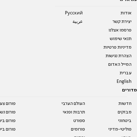
אודות
Pусский
יצירת קשר
عربية
פרסמו אצלנו
תנאי שימוש
מדיניות פרטיות
הצהרת נגישות
המייל האדום
עברית
English
מדורים
חדשות
העולם הערבי
פורום צע
מבזקים
תרבות ופנאי
פורום נשו
ביטחוני
ספורט
פורום בי
פוליטי-מדיני
פורומים
פורום בי