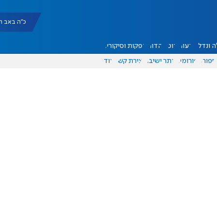
כ"ה באב תשפ"ו |
 ונדל"ן
דעות
אוכל
יהדות
הפקות וסיקורים
ספורט
פורומים
אתר ישיבה
יצירת קשר
עוד