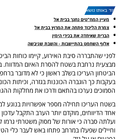
עוד באותו נושא:
מעיין המח"טים נחנך בבית אל
צמרת הליכוד פתחה את המרוץ בבית אל
הברית שאיחדה את בכירי הימין
אלוף השחמט בהתיישבות - והשבת שגיבשה
לפני שהתבררה סיבת האירוע, קיימו כוחות הביט
מבצעית נרחבת בשטח להסרת האיום המדווח. 
הביטחון העריכו בשלב ראשון כי לא מדובר ברחפנ
בעקבות כך הוגברה הכוננות בגזרה, וכיתות הכוננ
הסמוכים נערכו בהתאם ודרכו את מחלקות ההגנ
בשטח העריכו תחילה מספר אפשרויות בנוגע למק
אחד הדיווחים, מוקדם יותר הערב התקבל עדכון 
ועלתה סברה כי אורות של מסוק משטרתי גרמו לז
וחיילים שפעלו במרחב פתחו באש לעבר כלי הטי
נפגעים או על נזק.