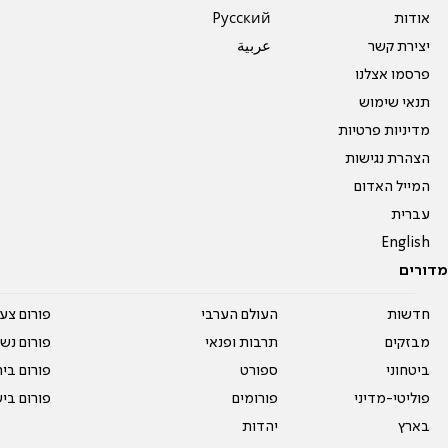
אודות
Pусский
יצירת קשר
عربية
פרסמו אצלנו
תנאי שימוש
מדיניות פרטיות
הצהרת נגישות
המייל האדום
עברית
English
מדורים
חדשות
העולם הערבי
פורום צע
מבזקים
תרבות ופנאי
פורום נשו
ביטחוני
ספורט
פורום בי
פוליטי-מדיני
פורומים
פורום בי
בארץ
יהדות