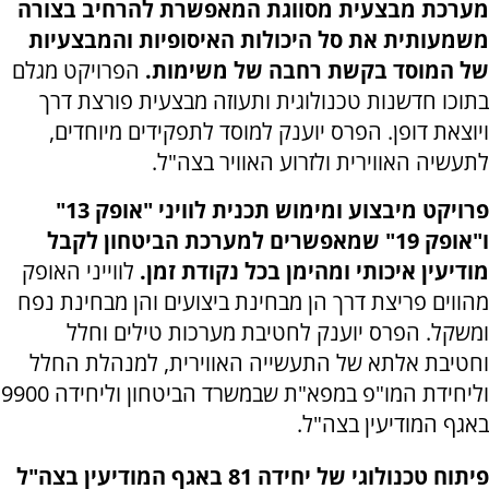
מערכת מבצעית מסווגת המאפשרת להרחיב בצורה
משמעותית את סל היכולות האיסופיות והמבצעיות
של המוסד בקשת רחבה של משימות.
הפרויקט מגלם
בתוכו חדשנות טכנולוגית ותעוזה מבצעית פורצת דרך
ויוצאת דופן. הפרס יוענק למוסד לתפקידים מיוחדים,
לתעשיה האווירית ולזרוע האוויר בצה"ל.
פרויקט מיבצוע ומימוש תכנית לוויני "אופק 13"
ו"אופק 19" שמאפשרים למערכת הביטחון לקבל
מודיעין איכותי ומהימן בכל נקודת זמן.
לווייני האופק
מהווים פריצת דרך הן מבחינת ביצועים והן מבחינת נפח
ומשקל. הפרס יוענק לחטיבת מערכות טילים וחלל
וחטיבת אלתא של התעשייה האווירית, למנהלת החלל
וליחידת המו"פ במפא"ת שבמשרד הביטחון וליחידה 9900
באגף המודיעין בצה"ל.
פיתוח טכנולוגי של יחידה 81 באגף המודיעין בצה"ל