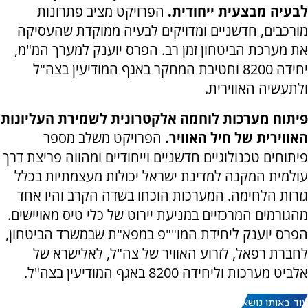
לבעיה מבצעית ייחודית.
הפרויקט מציב פתרונות
מורכבים, חדשניים ומדויקים לבעיה ממוקדת שהעסיקה
את מערכת הביטחון זמן רב. הפרס יוענק למערך המ"מ,
יחידה 8200 וחטיבת המחקר באגף המודיעין בצה"ל
ולתעשיה האווירית.
פיתוח מערכות לוחמה אלקטרונית לשמירת העליונות
האווירית של חיל האוויר.
הפרויקט משלב מספר
פיתוחים טכנולוגיים חדשניים וייחודיים ומהווה פריצת דרך
עולמית המקנה למדינת ישראל יכולות מעצמתיות בכלל
גזרות הלחימה. המערכות הוכחו בשדה הקרב והיו אחד
מהגורמים המרכזיים במניעת יירוט של כלי טיס מאויישים.
הפרס יוענק ליחידת המו""פ במפא"ת שבמשרד הביטחון,
לחברת רפאל, לזרוע האוויר של צה"ל, לאלישרא של
אלביט מערכות וליחידה 8200 באגף המודיעין בצה"ל.
עוד באותו נושא: