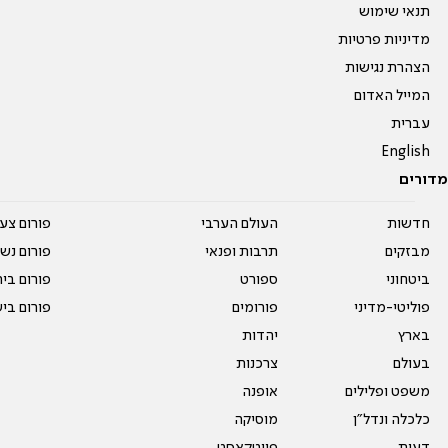
תנאי שימוש
מדיניות פרטיות
הצהרת נגישות
המייל האדום
עברית
English
מדורים
חדשות
העולם הערבי
פורום צע
מבזקים
תרבות ופנאי
פורום נשו
ביטחוני
ספורט
פורום בי
פוליטי-מדיני
פורומים
פורום בי
בארץ
יהדות
בעולם
צרכנות
משפט ופלילים
אופנה
כלכלה ונדל"ן
מוסיקה
דעות
פיוטקאסט