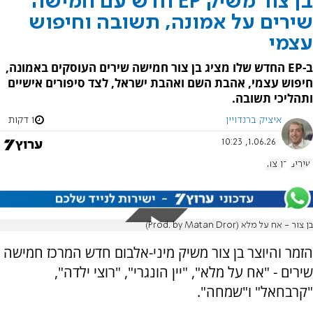
בן צור משיק EP חדש עם חמישה
שירים על אמונה, תשובה וחיפוש
עצמי
ב-EP החדש שלו מציג בן צור חמישה שירים העוסקים באמונה,
חיפוש עצמי, אהבת השם ואהבת ישראל, לצד סיפורים אישיים
ותהליכי תשובה.
איציק ברנדויין
1 דקות
1.06.26, 10:23
שירים
בן צור
בן צור - אח על מלא (Prod. by Matan Dror)
הזמר והיוצר בן צור משיק מיני-אלבום חדש המרכז חמישה
שירים - "אח על מלא", "יין הונגרי", "רוצי ילדה",
"קרבחאל" ו"שמחה".