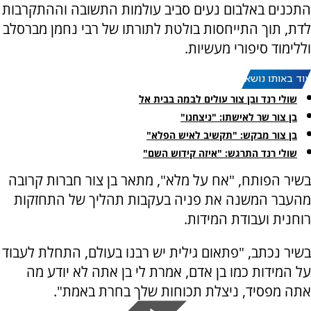
התכנים באלבום נעים סביב עולמות התשובה וההתקרבות
לדת, תוך התייחסות בולטת לתורתו של רבי נחמן מברסלב
וללימוד סיפורי מעשיות.
עוד באותו נושא:
שולי רנד ובן צור עולים לבמה בבית אל
בן צור שר לאישתו: "ניצחנו"
בן צור מבקש: "תקשיב לאיש הפלא"
שולי רנד התרגש: "איזה קידוש השם"
בשיר הפותח, "אח על מלא", מתאר בן צור חברות קרובה
מהעבר המשנה את פניה בעקבות תהליך של התחזקות
רוחנית ועבודת המידות.
בשיר נכתב, "פתאום גילית יש רבנו בעולם, התחלת לעבוד
על המידות כמו בן אדם, אמרת לי בן אתה לא יודע מה
אתה מפסיד, ניצלת תכוחות שלך בחרת באמת".