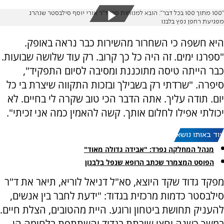
"100 מתוך 100 בכל דבר": הובא למנוחות סרן ד"ר אורי יוסף סילבסטר שנהרג
מפגיעת רחפן נפץ בלבנו
היא חשפה כי השחרור מהשירות כבר נראה באופק.
"ספרנו ימים. זה היה כל כך קרוב. רק עוד שלושה שבועות.
כבר הייתה טיסה מתוכננת ומסיבה לסיום התפקיד",
סיפרה. "שרדתי רק בשבילך ובזכות התקווה שיצרת בי כל
יום. תודה עליך. אתה הדבר הכי טוב שקרה לי בחיים. לא
יכולתי אפילו לחלום אותך. קשה להאמין כמה אני זכיתי".
עוד באותו נושא:
מנהל המחלקה נפרד: "אבידה גדולה מאוד"
הפוסט המצמרר שכתב הרופא שנפל בלבנון
מפקד גדוד שקד היוצא, סא"ל דניאל לוריא, תיאר את ד"ר
סילבסטר כדמות מרכזית בגדוד: "ידעת לחבר בין אנשים,
להעניק תחושת ביטחון ורוגע. היית מהטובים, הצלת חיים.
במשך כשנה וחצי שירתת בגדוד והשתתפת בלחימה הן