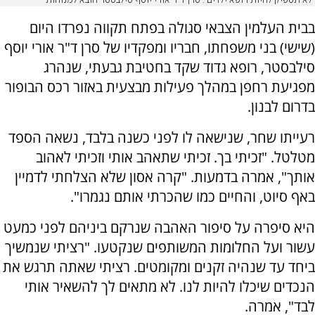
"לא תספיק להיות רופא ילדים": סרן ד"ר אורי יוסף סילבסטר הובא למנוחות
בבית העלמין הצבאי סגולה בפתח תקווה נפרדו היום
(שישי) בני משפחתו, חבריו ומפקדיו של סרן ד"ר אורי יוסף
סילבסטר, רופא גדוד שקד בחטיבת גבעתי, שנהרג
מפגיעת רחפן במהלך פעילות מבצעית באזור רכס הבופור
בדרום לבנון.
רעייתו שחר, שנישאה לו לפני כשנה בלבד, נשאה הספד
מטלטל. "זכיתי בך. זכיתי שתאהב אותי וזכיתי לאהוב
אותך", אמרה בדמעות. "קרה אסון שלא הצלחתי לדמיין
באף סיוט, והחיים כמו שהכרתי אותם נגמרו".
היא סיפרה על סיפור האהבה שנרקם ביניהם לפני כמעט
עשור ועל החלומות המשותפים שנקטעו. "רציתי שנמשיך
ביחד עד שנהיה זקנים ומקומטים. רציתי שאתה תרגש את
הנכדים שיכלו להיות לנו. לא מתאים לך להשאיר אותי
לבד", אמרה.