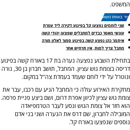
המשפט.
עוד באותו נושא:
שני לוחמים נפצעו קל בפיגוע דקירה ליד עטרת
עונשי מאסר כבדים למחבלים שפצעו יהודי קשה
איתמר כהן נפצע קשה בפיגוע סמוך לאלון מורה
מחבל צריך למות, אין תרחיש אחר
בתחילת השבוע נפצעה נערה בת 17 באורח קשה בפיגוע
דריסה בצומת גוש עציון. המחבל, תושב חברון בן 30, נורה
ונוטרל על ידי לוחם שעמד בעמדת צה"ל במקום.
מחקירת האירוע עולה כי המחבל הגיע עם רכבו, עבר את
צומת גוש עציון לכיוון אפרת דרום, ושם ביצע פניית פרסה.
הוא חזר אל צומת הגוש ונסע לעבר הטרמפיאדה
המובילה לחברון, שם דרס את הנערה ושני בני אדם
נוספים שנפצעו באורח קל.