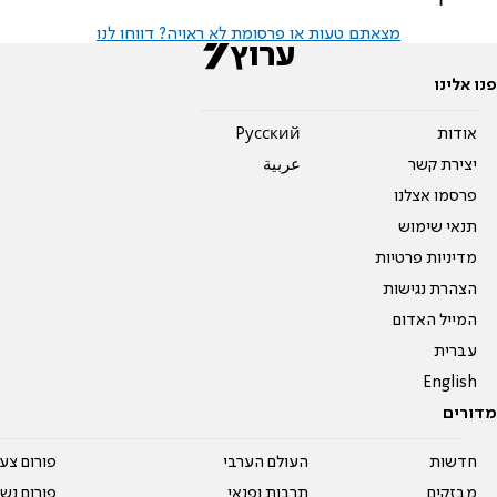
מצאתם טעות או פרסומת לא ראויה? דווחו לנו
פנו אלינו
אודות
Pусский
יצירת קשר
عربية
פרסמו אצלנו
תנאי שימוש
מדיניות פרטיות
הצהרת נגישות
המייל האדום
עברית
English
מדורים
חדשות
העולם הערבי
פורום צע
מבזקים
תרבות ופנאי
פורום נשו