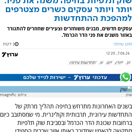
שוק תלפיות בחיפה משנה את פניו:
יותר ויותר עסקים כשרים מצטרפים
למהפכת ההתחדשות
עסקים חדשים, מבנים משוחזרים וצעירים שחוזרים להתגורר
באזור משנים את פני הדר הכרמל.
תוכן שיווקי
2 דקות
7.06.26, 12:20
אוכל
סיורים
חיפה
שוק
התחדשות עירונית
שוק
צילום: magnific
בשנים האחרונות מתרחש בחיפה תהליך מרתק של
התחדשות עירונית, תרבותית וקולינרית. מי שמסתובב כיום
ברחובות שכונת הדר הכרמל ובסביבת שוק תלפיות
מתקשה להאמין שמדובר באותו אזור שרבים הספידו