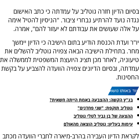
בסיום הדיון חזרה גוטליב על עמדתה כי כתב האישום
נגדה נועד להרתיע נבחרי ציבור. "הניסיון להטיל אימה
על אלה שעושים את עבודתם לא יעזור להם", אמרה.
יו"ר ועדת הכנסת הודיע בתום הישיבה כי הדיון יימשך
מחר. בתחילת הישיבה הבאה צפויה גוטליב להשלים את
טיעוניה, לאחר מכן תציג היועצת המשפטית לממשלה את
עמדתה, ובסיום הדיונים צפויה הוועדה להצביע על בקשת
החסינות.
עוד באותו נושא:
בג"ץ הקשה: ההצבעה באמת הייתה חשאית?
גוטליב תוקפת: "שני פחדנים"
ההצעה של בן גביר לטלי גוטליב
עימות בעליון: גוטליב הוצאה מהאולם
לקראת הדיון העבירה בהרב-מיארה לחברי הוועדה מכתב