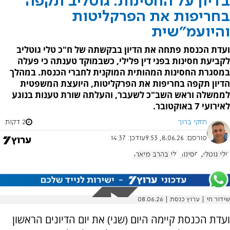
בדיון על החסינות: גוטליב תקפה
בחריפות את הפרקליטות
והיועמ"שית
ועדת הכנסת פתחה את הדיון בבקשתה של ח"כ טלי גוטליב
לקביעת חסינות בפני דין פלילי, כשבמוקד טענתה כי פעלה
במסגרת החסינות המהותית המוקנית לחברי הכנסת. במהלך
הדיון תקפה בחריפות את הפרקליטות, היועצת המשפטית
לממשלה וראש השב"כ לשעבר, והעלתה שורת טענות בנוגע
לאירועי 7 באוקטובר.
חזקי ברוך
2 דקות
פורסם:
8.06.26, 9:53
עודכן:
14:37
טלי גוטליב
חסינות
גלי בהרב מיארה
שידור חי | ערוץ כנסת | 08.06.26
ועדת הכנסת קיימה היום (שני) את יום הדיונים הראשון