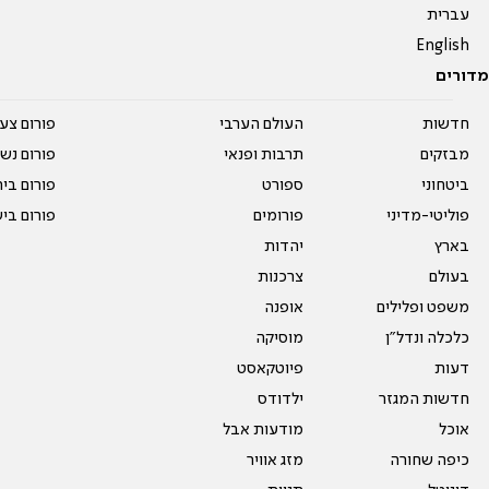
עברית
English
מדורים
חדשות
העולם הערבי
פורום צע
מבזקים
תרבות ופנאי
פורום נשו
ביטחוני
ספורט
פורום בי
פוליטי-מדיני
פורומים
פורום בי
בארץ
יהדות
בעולם
צרכנות
משפט ופלילים
אופנה
כלכלה ונדל"ן
מוסיקה
דעות
פיוטקאסט
חדשות המגזר
ילדודס
אוכל
מודעות אבל
כיפה שחורה
מזג אוויר