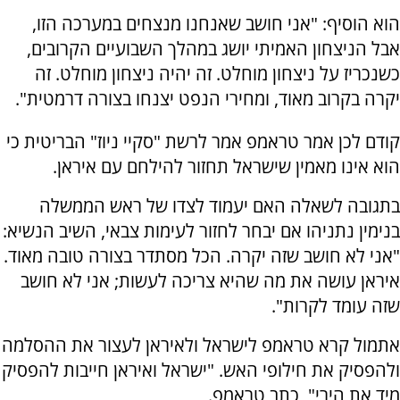
הוא הוסיף: "אני חושב שאנחנו מנצחים במערכה הזו,
אבל הניצחון האמיתי יושג במהלך השבועיים הקרובים,
כשנכריז על ניצחון מוחלט. זה יהיה ניצחון מוחלט. זה
יקרה בקרוב מאוד, ומחירי הנפט יצנחו בצורה דרמטית".
קודם לכן אמר טראמפ אמר לרשת "סקיי ניוז" הבריטית כי
הוא אינו מאמין שישראל תחזור להילחם עם איראן.
בתגובה לשאלה האם יעמוד לצדו של ראש הממשלה
בנימין נתניהו אם יבחר לחזור לעימות צבאי, השיב הנשיא:
"אני לא חושב שזה יקרה. הכל מסתדר בצורה טובה מאוד.
איראן עושה את מה שהיא צריכה לעשות; אני לא חושב
שזה עומד לקרות".
אתמול קרא טראמפ לישראל ולאיראן לעצור את ההסלמה
ולהפסיק את חילופי האש. "ישראל ואיראן חייבות להפסיק
מיד את הירי", כתב טראמפ.