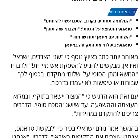
עוד באותו נושא:
"המלחמה תסתיים בקרוב, הסכם עשוי להיחתם"
טראמפ התפוצץ על הגסת': "חשבתי שזה תוקן"
"השיחות עם איראן יתחדשו מחר"
טראמפ: ביטלתי את התקיפה באיראן
מאוחר יותר כתב בציוץ נוסף כי "שני הצדדים, ישראל
ואיראן, מבקשים להגיע להפסקת אש מיידית!" ולדבריו
"המשא ומתן הסופי על 'שלום' מתקדם, בכפוף לכך
שבורות או טיפשות לא יעמדו בדרכו".
עם זאת הוא הדגיש כי "המצור יישאר בתוקף, ובמלוא
העוצמה וההשפעה, עד שיושג 'הסכם סופי'. הדברים
צריכים להתקדם במהירות".
בהמשך אמר גורם ישראלי בכיר כי "לבקשת טראמפ,
אנחנו עוצרים את התקיפות באיראן". לדבריו, "אנחנו