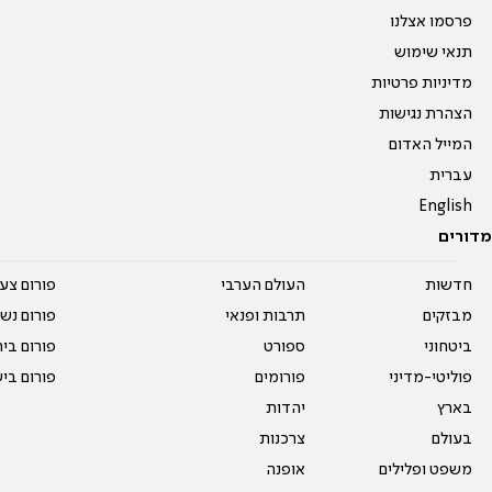
פרסמו אצלנו
תנאי שימוש
מדיניות פרטיות
הצהרת נגישות
המייל האדום
עברית
English
מדורים
חדשות
העולם הערבי
פורום צע
מבזקים
תרבות ופנאי
פורום נשו
ביטחוני
ספורט
פורום בי
פוליטי-מדיני
פורומים
פורום בי
בארץ
יהדות
בעולם
צרכנות
משפט ופלילים
אופנה