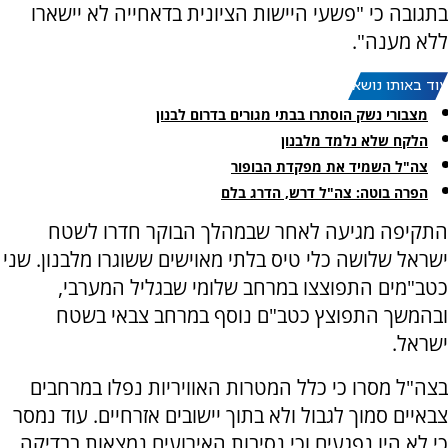
בתגובה כי "פשעי היישות הציונית בדאחייה לא יישארו
ללא מענה".
עוד באותו נושא:
מצבורי נשק הוסתרו בבתי מגורים בדרום לבנון
הלקח שלא נלמד מלבנון
צה"ל השמיד את מפקדת הבופור
הפרה בוטה: צה"ל דרש, הדרג בלם
התקיפה מגיעה לאחר שבמהלך הבוקר חדרו לשטח
ישראל שלושה כלי טיס בלתי מאוישים ששוגרו מלבנון. שני
כטב"מים התפוצצו במרחב שלומי שבגליל המערבי,
ובהמשך התפוצץ כטב"ם נוסף במרחב צבאי בשטח
ישראל.
בצה"ל מסרו כי כלל המטרות האוויריות נפלו במרחבים
צבאיים סמוך לגבול ולא בתוך יישובים אזרחיים. עוד נמסר
כי לא היו נפגעים וכי נסיבות האירועים נמצאות בבדיקה.