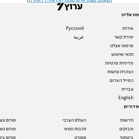
מצאתם טעות או פרסומת לא ראויה? דווחו לנו
פנו אלינו
אודות
Pусский
יצירת קשר
عربية
פרסמו אצלנו
תנאי שימוש
מדיניות פרטיות
הצהרת נגישות
המייל האדום
עברית
English
מדורים
חדשות
העולם הערבי
פורום צע
מבזקים
תרבות ופנאי
פורום נשו
ביטחוני
ספורט
פורום בי