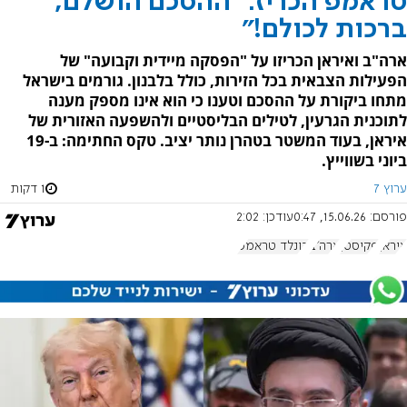
טראמפ הכריז: "ההסכם הושלם,
ברכות לכולם!"
ארה"ב ואיראן הכריזו על "הפסקה מיידית וקבועה" של
הפעילות הצבאית בכל הזירות, כולל בלבנון. גורמים בישראל
מתחו ביקורת על ההסכם וטענו כי הוא אינו מספק מענה
לתוכנית הגרעין, לטילים הבליסטיים ולהשפעה האזורית של
איראן, בעוד המשטר בטהרן נותר יציב. טקס החתימה: ב-19
ביוני בשווייץ.
ערוץ 7
1 דקות
פורסם:
15.06.26, 0:47
עודכן:
2:02
איראן
פקיסטן
ארה"ב
דונלד טראמפ