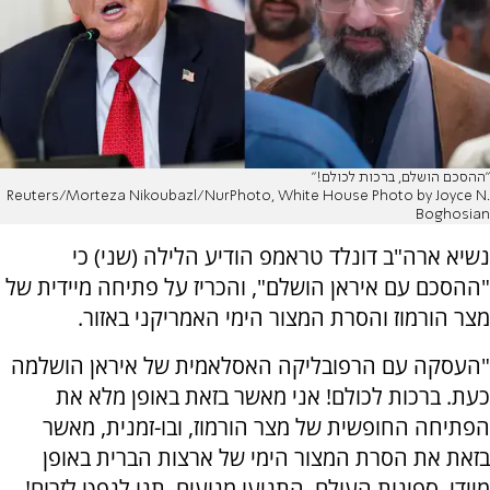
"ההסכם הושלם, ברכות לכולם!"
Reuters/Morteza Nikoubazl/NurPhoto, White House Photo by Joyce N.
Boghosian
נשיא ארה"ב דונלד טראמפ הודיע הלילה (שני) כי
"ההסכם עם איראן הושלם", והכריז על פתיחה מיידית של
מצר הורמוז והסרת המצור הימי האמריקני באזור.
"העסקה עם הרפובליקה האסלאמית של איראן הושלמה
כעת. ברכות לכולם! אני מאשר בזאת באופן מלא את
הפתיחה החופשית של מצר הורמוז, ובו-זמנית, מאשר
בזאת את הסרת המצור הימי של ארצות הברית באופן
מיידי. ספינות העולם, התניעו מנועים. תנו לנפט לזרום!