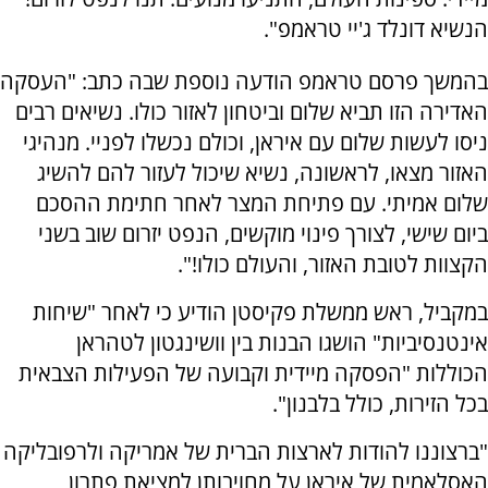
הנשיא דונלד ג'יי טראמפ".
בהמשך פרסם טראמפ הודעה נוספת שבה כתב: "העסקה
האדירה הזו תביא שלום וביטחון לאזור כולו. נשיאים רבים
ניסו לעשות שלום עם איראן, וכולם נכשלו לפניי. מנהיגי
האזור מצאו, לראשונה, נשיא שיכול לעזור להם להשיג
שלום אמיתי. עם פתיחת המצר לאחר חתימת ההסכם
ביום שישי, לצורך פינוי מוקשים, הנפט יזרום שוב בשני
הקצוות לטובת האזור, והעולם כולו!".
במקביל, ראש ממשלת פקיסטן הודיע כי לאחר "שיחות
אינטנסיביות" הושגו הבנות בין וושינגטון לטהראן
הכוללות "הפסקה מיידית וקבועה של הפעילות הצבאית
בכל הזירות, כולל בלבנון".
"ברצוננו להודות לארצות הברית של אמריקה ולרפובליקה
האסלאמית של איראן על מחויבותן למציאת פתרון