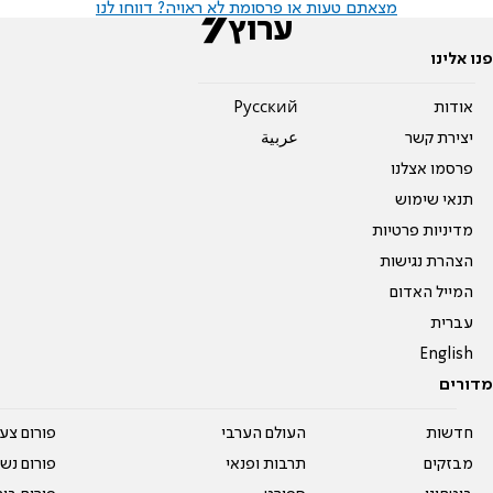
מצאתם טעות או פרסומת לא ראויה? דווחו לנו
פנו אלינו
אודות
Pусский
יצירת קשר
عربية
פרסמו אצלנו
תנאי שימוש
מדיניות פרטיות
הצהרת נגישות
המייל האדום
עברית
English
מדורים
חדשות
העולם הערבי
פורום צע
מבזקים
תרבות ופנאי
פורום נשו