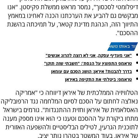
דיפלומטי לסכסוך", נמסר מראש ממשלת פקיסטן. "אנו
מבקשים גם להביע את הערכתנו הכנה לאחינו במאמץ
התיווך הזה, הנהגת מדינת קטאר, על תמיכתה בהשגת
ההסכם".
עוד באותו נושא:
"אני מעדיף עסקה, אני לא רוצה להרוג אנשים"
טראמפ התפוצץ על הגסת': "חשבתי שזה תוקן"
בדרך להבנות? איראן: הושג הסכם עם עומאן
טראמפ: ביטלתי את התקיפה באיראן
הטלוויזיה הממלכתית של איראן דיווחה כי "אמריקה
נאלצה לחתום על הסכם לסיום המלחמה נגד הרפובליקה
האסלאמית של איראן וחזית ההתנגדות". גורמים בישראל
מתחו ביקורת על ההסכם וטענו כי הוא אינו מספק מענה
לתוכנית הגרעין, לטילים הבליסטיים ולהשפעה האזורית
של איראן, בעוד המשטר בטהרן נותר יציב.