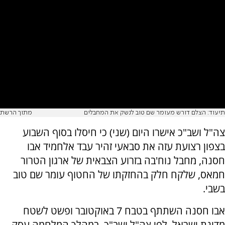
תיעוד: הצלם דורש מעומר שם טוב לנשק את המחבלים
מתוך הרשת
צה"ל ושב"כ אישרו היום (שני) כי חיסלו בסוף השבוע
בצפון רצועת עזה את סבאעי זהיר עבד אלחמיד אבו
חסנה, מחבל נוח'בה בזרוע הצבאית של ארגון הטרור
חמאס, שלקח חלק בהחזקתו של החטוף עומר שם טוב
בשבי.
אבו חסנה השתתף בטבח 7 באוקטובר ופשט לשטח
מדינת ישראל. לפי צה"ל ושב"כ, במהלך המלחמה עסק