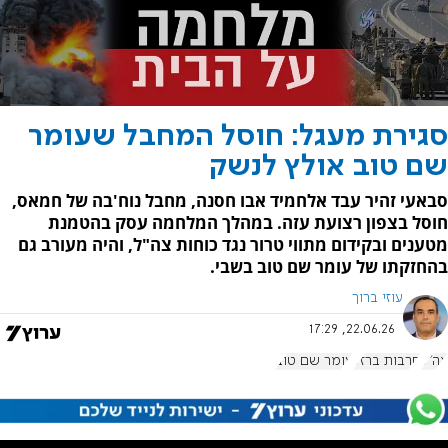
סגירת מעגל: חוסל המחבל שעומר
שם טוב אולץ לנשק
סבאעי זהיר עבד אלחמיד אבו חסנה, מחבל נוח'בה של חמאס,
חוסל בצפון רצועת עזה. במהלך המלחמה עסק בהטמנת
מטענים ובקידום מתווי טרור נגד כוחות צה"ל, והיה מעורב גם
בהחזקתו של עומר שם טוב בשבי.
עוזי ברוך
22.06.26, 17:29
צה"ל
חרבות ברזל
עומר שם טוב