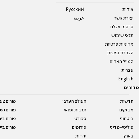
אודות
Pусский
יצירת קשר
عربية
פרסמו אצלנו
תנאי שימוש
מדיניות פרטיות
הצהרת נגישות
המייל האדום
עברית
English
מדורים
חדשות
העולם הערבי
פורום צע
מבזקים
תרבות ופנאי
פורום נשו
ביטחוני
ספורט
פורום בי
פוליטי-מדיני
פורומים
פורום בי
בארץ
יהדות