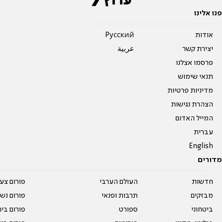
פנו אלינו
אודות
Pусский
יצירת קשר
عربية
פרסמו אצלנו
תנאי שימוש
מדיניות פרטיות
הצהרת נגישות
המייל האדום
עברית
English
מדורים
חדשות
העולם הערבי
פורום צע
מבזקים
תרבות ופנאי
פורום נשו
ביטחוני
ספורט
פורום בי