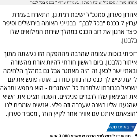
אהרון סעדון, סמנכ"ל ישיבת רמת גן, בעמדת ערוץ 7 בכנס 'בכל לבבך'
אהרון סעדון, סמנכ"ל ישיבת רמת גן, התארח בעמדת
ערוץ 7 בכנס "בכל לבבך" בבנייני האומה בירושלים וסיפר
כיצד ארגון את רוב הכנס במהלך שירות המילואים שלו
בלבנון.
"זכיתי בזכות עצומה שהרבה מההפקה הזו נעשתה מתוך
איתור מלבנון. ביום ראשון חזרתי להיות אזרח מהשורה
ובאתי ישר לכאן. זה היה מאתגר אבל גם במהלך הלחימה
לדעת שיש לך כנס כזה נותן כוח רב. אתה פוגש את עם
ישראל בגבורתו שלמרות כל האתגרים - הוא מחפש ומראה
את הצימאון שלו לדברים פנימיים. השנה חצינו את השיא
שהגענו אליו בשנה שעברה וזה פלא. אנשים אומרים לנו
'הוצאתם אותנו עם אוויר אחר לקיץ הזה", מסביר סעדון.
עוד באותו נושא:
מגוש דן לירושלים: הכנס שמקבץ 3,000 איש