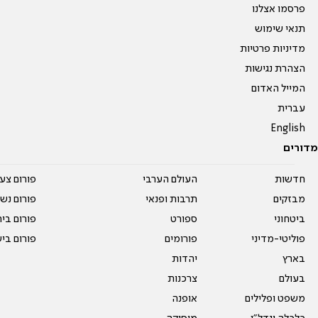
פרסמו אצלנו
תנאי שימוש
מדיניות פרטיות
הצהרת נגישות
המייל האדום
עברית
English
מדורים
חדשות
העולם הערבי
פורום צע
מבזקים
תרבות ופנאי
פורום נשו
ביטחוני
ספורט
פורום בי
פוליטי-מדיני
פורומים
פורום בי
בארץ
יהדות
בעולם
צרכנות
משפט ופלילים
אופנה