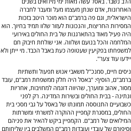
הלב נשבר. באסל עשה מאות ימי מילואים בשנים
האחרונות, אדם שנתן מעצמו מעל ומעבר לחברה
הישראלית, וגם פה ברמב"ם הוא מוכר היטב בזכות
המסירות החריצות, והנכונות לעזור שלוו תמיד בחיוך. הוא
היה פעיל מאוד בהתארגנות של בית החולים באירועי
המלחמה והכל בנועם ושלווה. אני שולחת חיבוק חם
למשפחתו בפקיעין שעטופה כעת באבל הכבד. מי ייתן ולא
יידעו עוד צער".
ניסים חיים, סמנכ"ל משאבי אנוש תפעול ותשתיות
ברמב"ם, הוסיף: "באסל היה חלק ממשפחת רמב"ם, עובד
מסור, אהוב ומוערך, שהיווה דוגמה למחויבות, אחריות
ונתינה - בבית החולים ובשירות המדינה. רק לפני
כשבועיים התנוססה תמונתו של באסל על גבי מסכי בית
החולים, במסגרת קמפיין ההוקרה למשרתי ומשרתות
המילואים של רמב"ם. הקמפיין ביקש להאיר את פניהם
וסיפורם של עובדי ועובדות רמב"ם המשלבים בין שליחותם