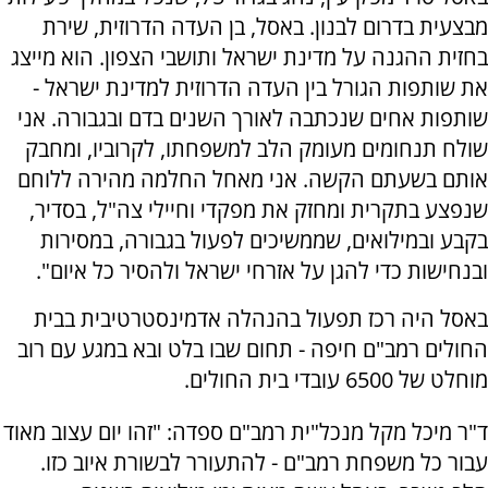
מבצעית בדרום לבנון. באסל, בן העדה הדרוזית, שירת
בחזית ההגנה על מדינת ישראל ותושבי הצפון. הוא מייצג
את שותפות הגורל בין העדה הדרוזית למדינת ישראל -
שותפות אחים שנכתבה לאורך השנים בדם ובגבורה. אני
שולח תנחומים מעומק הלב למשפחתו, לקרוביו, ומחבק
אותם בשעתם הקשה. אני מאחל החלמה מהירה ללוחם
שנפצע בתקרית ומחזק את מפקדי וחיילי צה"ל, בסדיר,
בקבע ובמילואים, שממשיכים לפעול בגבורה, במסירות
ובנחישות כדי להגן על אזרחי ישראל ולהסיר כל איום".
באסל היה רכז תפעול בהנהלה אדמינסטרטיבית בבית
החולים רמב"ם חיפה - תחום שבו בלט ובא במגע עם רוב
מוחלט של 6500 עובדי בית החולים.
ד"ר מיכל מקל מנכל"ית רמב"ם ספדה: "זהו יום עצוב מאוד
עבור כל משפחת רמב"ם - להתעורר לבשורת איוב כזו.