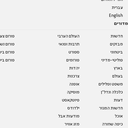
עברית
English
מדורים
חדשות
העולם הערבי
פורום צע
מבזקים
תרבות ופנאי
פורום נשו
ביטחוני
ספורט
פורום בי
פוליטי-מדיני
פורומים
פורום בי
בארץ
יהדות
בעולם
צרכנות
משפט ופלילים
אופנה
כלכלה ונדל"ן
מוסיקה
דעות
פיוטקאסט
חדשות המגזר
ילדודס
אוכל
מודעות אבל
כיפה שחורה
מזג אוויר