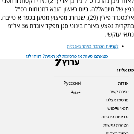
לאחר מכן נהרג רס"ל ניר בן ארי (21) מירי רקטות ורחפני
נפץ של חיזבאללה. ביום ראשון הובא למנוחות רס"ל
אלכסנדר פילין (29), שנהרג מפיצוץ מטען בכפר א-טייבה.
בתקרית נפצע באורח בינוני סגן מפקד אוגדת 36 אל"מ
נתאי עוקשי.
לקריאת הכתבה באתר באנגלית
מצאתם טעות או פרסומת לא ראויה? דווחו לנו
פנו אלינו
אודות
Pусский
יצירת קשר
عربية
פרסמו אצלנו
תנאי שימוש
מדיניות פרטיות
הצהרת נגישות
המייל האדום