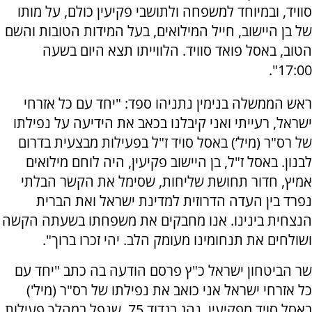
סוויד, ובמיוחד למשפחה ולתושבי פקיעין כולם, על מותו
של בן היישוב, חייל המילואים, בעל המידות הטובות והשם
הטוב, באסל פואד סוויד. הלווייתו תצא היום בשעה
17:00".
ראש הממשלה בנימין נתניהו ספד: "יחד עם כל אזרחי
ישראל, רעייתי ואני קיבלנו בכאב את הידיעה על נפילתו
של רס"ר (מיל’) באסל סויד ז"ל בפעילות מבצעית בדרום
לבנון. באסל ז"ל, בן היישוב פקיעין, היה לוחם מילואים
אמיץ, חדור תחושת שליחות, שסימל את הקשר הבלתי
נפרד בין העדה הדרוזית למדינת ישראל ואת הברית
הנצחית בינינו. אנו מחבקים את משפחתו בשעתה הקשה
ושולחים את תנחומינו מעומק הלב. יהי זכרו ברוך".
שר הביטחון ישראל כ"ץ פרסם הודעה בה כתב "יחד עם
כל אזרחי ישראל אני כואב את נפילתו של רס"ר (מיל')
באסל סויד מפקיעין, נהג בגדוד 75, שנפל במהלך פעילות