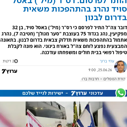
הותר לפרסום: רס"ר (מיל') באסל
סויד נהרג בהתהפכות משאית
בדרום לבנון
דובר צה"ל התיר לפרסם כי רס"ר (מיל') באסל סויד, בן 32
מפקיעין, נהג בגדוד 75 בעוצבת "סער מגולן" (חטיבה 7), נהרג
אתמול בהתהפכות משאית תדלוק צבאית בדרום לבנון. בתאונה
המבצעית נפצע לוחם צה"ל באורח בינוני. הוא פונה לקבלת
טיפול רפואי בבית חולים ומשפחתו עודכנה.
עוזי ברוך
2 דקות
25.06.26, 9:00
גבורת הנופלים - חרבות ברזל