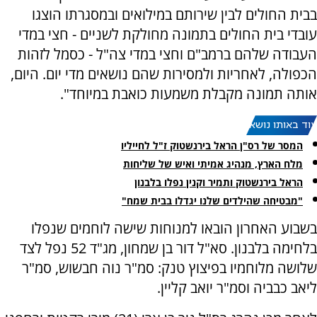
בבית החולים לבין שירותם במילואים ובמסגרתו הוצגו
עובדי בית החולים בתמונה מחולקת לשניים - חצי במדי
העבודה שלהם ברמב"ם וחצי במדי צה"ל - כסמל לזהות
הכפולה, לאחריות ולמסירות שהם נושאים מדי יום. היום,
אותה תמונה מקבלת משמעות כואבת במיוחד".
עוד באותו נושא:
המסר של רס"ן הראל בירנשטוק ז"ל לחייליו
מלח הארץ, מנהיג אמיתי ואיש של שליחות
הראל בירנשטוק ותמיר וקנין נפלו בלבנון
"מבטיחה שהילדים שלנו יגדלו בבית שמח"
בשבוע האחרון הובאו למנוחות שישה לוחמים שנפלו
בלחימה בלבנון. סא"ל דור בן שמחון, מג"ד 52 נפל לצד
שלושה מלוחמיו בפיצוץ טנק: סמ"ר נוה חבשוש, סמ"ר
ליאב כבביה וסמ"ר יואב קליין.