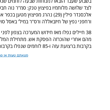
לצד שלושה מלוחמיו בפיצוץ טנק: סמ"ר נוה חבשו
ורחפני נפץ של חיזבאללה ורס"ר במיל' באסל סויד (32), נהרג מהתהפכות משאית תדלוק צב
בקרבות ברצועת עזה ו-85 לוחמים שנפלו בקרבות בדרום לבנון.
מצאתם טעות או פרס