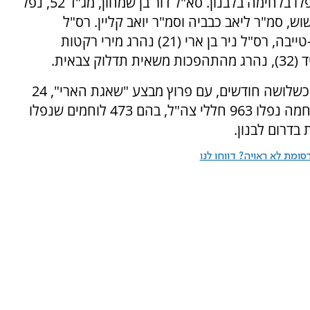
בשבוע שעבר הובאו למנוחות שבעה לוחמים שנפלו בלחימה בלבנון. סא"ל דור בן שמחון, מג"ד 52, נפל
ש, סמ"ר ליאב כבביה וסמ"ר יואב קליין. רס"ל
אלכסנדר פילין (29) נהרג מפיצוץ מטען בכפר א-טייבה, רס"ל ניר בן ארי (21) נהרג מירי רקטות
אית.
38 חיילים נפלו מאז חידוש המערכה בצפון לפני כשלושה חודשים, עם פרוץ מבצע "שאגת הארי", 24
מהם אחרי שהוכרזה הפסקת אש. מתחילת המלחמה נפלו 963 חללי צה"ל, בהם 473 לוחמים שנפלו
ומת לא ראויה? דווחו לנו