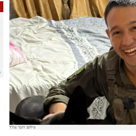
צילום: דובר צה"ל