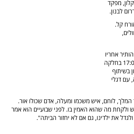
י סרן דוד חזות, בן 21 מאשקלון, מפקד
ורח קל.
לים,
הותיר אחריו
אם ואחות. הלוויתו תיערך היום (ראשון) בשעה 17:00 בחלקה
ן בשיתוף
 עם דגלי
ד המלך, לוחם, איש משכמו ומעלה, אדם שכולו אור.
 ולקחת מה שהוא האמין בו. לפני שבועיים הוא אמר
גדל את ילדינו, גם אם לא יחזור הביתה".