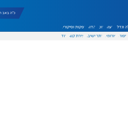
כ"ה באב תשפ"ו |
 ונדל"ן
דעות
אוכל
יהדות
הפקות וסיקורים
ספורט
פורומים
אתר ישיבה
יצירת קשר
עוד