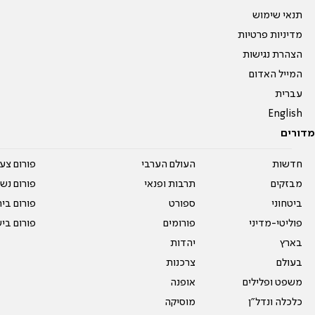
תנאי שימוש
מדיניות פרטיות
הצהרת נגישות
המייל האדום
עברית
English
מדורים
חדשות
העולם הערבי
פורום צע
מבזקים
תרבות ופנאי
פורום נשו
ביטחוני
ספורט
פורום בי
פוליטי-מדיני
פורומים
פורום בי
בארץ
יהדות
בעולם
צרכנות
משפט ופלילים
אופנה
כלכלה ונדל"ן
מוסיקה