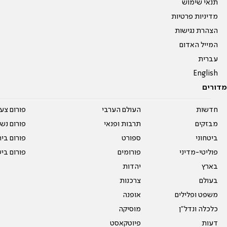
תנאי שימוש
מדיניות פרטיות
הצהרת נגישות
המייל האדום
עברית
English
מדורים
חדשות
העולם הערבי
פורום צע
מבזקים
תרבות ופנאי
פורום נשו
ביטחוני
ספורט
פורום בי
פוליטי-מדיני
פורומים
פורום בי
בארץ
יהדות
בעולם
צרכנות
משפט ופלילים
אופנה
כלכלה ונדל"ן
מוסיקה
דעות
פיוטקאסט