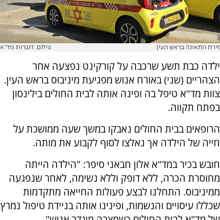
זירת התאונה בראש העין
צילום: דוברות מד"א
ילדה כבת תשע שרכבה על קורקינט נפצעה אחר
הצהריים (שני) באורח אנוש מפגיעת מיניבוס בראש העין.
צוות מד"א טיפל בה ופינה אותה לבית החולים בילינסון
בפתח תקווה.
הרופאים בבית החולים נאבקו במשך שעה ממושכת על
חייה של הילדה אך נאלצו לסוף לקבוע את מותה.
חובש בכיר במד"א אלון חבאני סיפר: "הילדה הייתה
מחוסרת הכרה, ללא דופק וללא נשימה, לאחר שנפגעה
ממיניבוס. התחלנו לבצע פעולות החייאה מתקדמות
שכללו עיסויים והנשמות, ופינינו אותה בניידת טיפול נמרץ
של מד"א לבית החולים כשמצבה מוגדר אנוש".