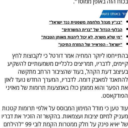
בכוח הזה באופן ממוסד".
עוד באותו נושא:
"בג"ץ מנהל מלחמה משפטית נגד ישראל"
הבלוף הגדול של "ברית המשרתים"
"מי שלא משרת, לא יכול ליהנות מאותן הטבות"
"ישראל - הפראייר של המזרח התיכון"
בהתייחסו ליוקר המחיה אמר דורטל כי לקבוצות לחץ
קיימים, לדבריו, תמריצים כלכליים משמעותיים להשקיע
בעיצוב דעת הקהל, בעוד שהציבור הרחב מתקשה
להתאגד למאבק דומה. לדבריו, המערך החדש נועד לאזן
את הפער והוא ממומן כולו באמצעות תרומות של מאזיני
הפודקאסט.
עוד טען כי מודל המימון המבוסס על אלפי תרומות קטנות
מעניק למיזם יציבות ועצמאות. בהקשר זה הזכיר את דבריו
של יאיא פינק על חלק ממטרות הקמת לובי 99 "להילחם