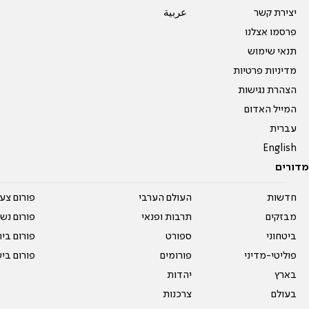
יצירת קשר
عربية
פרסמו אצלנו
תנאי שימוש
מדיניות פרטיות
הצהרת נגישות
המייל האדום
עברית
English
מדורים
חדשות
העולם הערבי
פורום צע
מבזקים
תרבות ופנאי
פורום נשו
ביטחוני
ספורט
פורום בי
פוליטי-מדיני
פורומים
פורום בי
בארץ
יהדות
בעולם
צרכנות