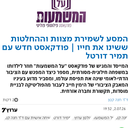
המסע לשמירת מצוות וההחלטות
ששינו את חייו | פודקאסט חדש עם
תמיר דורטל
המייסד והמגיש של פודקאסט "על המשמעות" חוזר לילדותו
במשפחה חילונית-מסורתית, מספר כיצד המפגש עם הציבור
הדתי-לאומי שינה את תפיסת עולמו, ומסביר מדוע בעיניו
המאבק הציבורי של הימין חייב לעבור מהפוליטיקה לבניית
מוסדות, תקשורת וחברה אזרחית.
ד"ר חנה קטן
2 דקות
2.07.26, 19:52
חנה קטן
על המשמעות
אולפן ערוץ 7
תמיר דורטל
שיחה אישית עם ד"ר חנה קטן