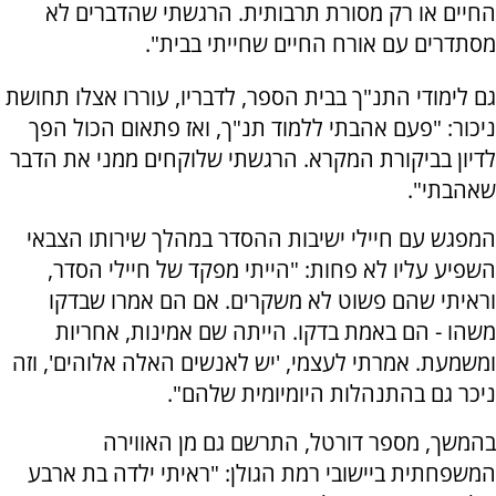
החיים או רק מסורת תרבותית. הרגשתי שהדברים לא
מסתדרים עם אורח החיים שחייתי בבית".
גם לימודי התנ"ך בבית הספר, לדבריו, עוררו אצלו תחושת
ניכור: "פעם אהבתי ללמוד תנ"ך, ואז פתאום הכול הפך
לדיון בביקורת המקרא. הרגשתי שלוקחים ממני את הדבר
שאהבתי".
המפגש עם חיילי ישיבות ההסדר במהלך שירותו הצבאי
השפיע עליו לא פחות: "הייתי מפקד של חיילי הסדר,
וראיתי שהם פשוט לא משקרים. אם הם אמרו שבדקו
משהו - הם באמת בדקו. הייתה שם אמינות, אחריות
ומשמעת. אמרתי לעצמי, 'יש לאנשים האלה אלוהים', וזה
ניכר גם בהתנהלות היומיומית שלהם".
בהמשך, מספר דורטל, התרשם גם מן האווירה
המשפחתית ביישובי רמת הגולן: "ראיתי ילדה בת ארבע