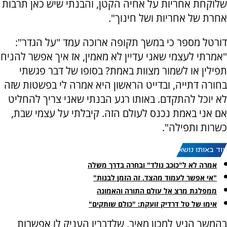
שלוקחת אחריות על אחיה הקטן, והבנתי שיש כאן תרבות
אחרת של אחריות ושל חינוך".
דורטל מספר כי במשך תקופה ארוכה עמד "על הגדר":
"אמרתי לעצמי שאני עדיין לא מאמין, אז איך אפשר להניח
תפילין או לשמור מצוות באמת? בסופו של דבר פגשתי
בחורה דתייה, ובדייט הראשון היא אמרה לי בפשטות שזה
לא יוכל להתקדם. באותו רגע הבנתי שאני צריך להחליט
אם אני באמת נכנס לעולם הזה. קיבלתי על עצמי שבת,
כשרות ותפילה".
עוד באותו נושא:
אמרה לא ל"כוכב נולד" ובחרה בדרך משלה
"אי אפשר לעמוד מהצד. זה הזמן לבנות"
ממפלגת מרצ אל עולם התורה והאמונה
אימו של טל דרדיק זועקת: "כולם שותקים"
בהמשך הגיע למכון מאיר, שלדבריו העניק לו אפשרות