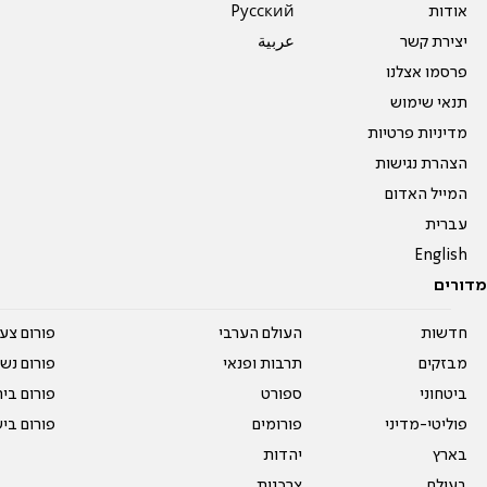
אודות
Pусский
יצירת קשר
عربية
פרסמו אצלנו
תנאי שימוש
מדיניות פרטיות
הצהרת נגישות
המייל האדום
עברית
English
מדורים
חדשות
העולם הערבי
פורום צע
מבזקים
תרבות ופנאי
פורום נשו
ביטחוני
ספורט
פורום בי
פוליטי-מדיני
פורומים
פורום בי
בארץ
יהדות
בעולם
צרכנות