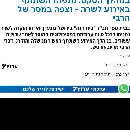
במהלך הטקס: נתניהו השתתף
באירוע לשרה - וצפה במסר של
הרבי
בבית ספר חב"ד "בית חנה" בירושלים נערך אירוע הוקרה לשרה
נתניהו לרגל סיום עבודתה כפסיכולוגית במוסד לאחר שלושה
עשורים. במהלך האירוע השתתף ראש הממשלה והוקרנו דברי
הרבי מליובאוויטש.
ערוץ 7
7.07.26, 11:39
שרה נתניהו
בנימין נתניהו
חב"ד