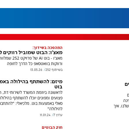
המהפכה בשידוך:
מאצ'ו: הבוט שמוביל רווקים ל
מאצ'ו - בוט AI של פרו
ורווקות בוואטסאפ כל הדרך לחופה
בשיתוף 252
13.05.26
מיזם: להשתתף בהילולה באמ
ם
בוט
לראשונה ביוזמת המשרד לשירותי דת, חי
ם
פצועים ומפונים יוכלו להשתתף בהילול
ינה
סאלי באמצעות בוט. מלכיאלי: "להתחבר
נו. איך
להילולה"
ערוץ 7
11.01.24
חוק הבוטים