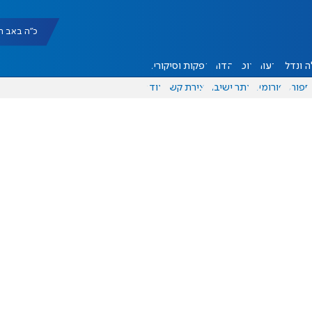
כ"ה באב תשפ"ו |
 ונדל"ן
דעות
אוכל
יהדות
הפקות וסיקורים
ספורט
פורומים
אתר ישיבה
יצירת קשר
עוד