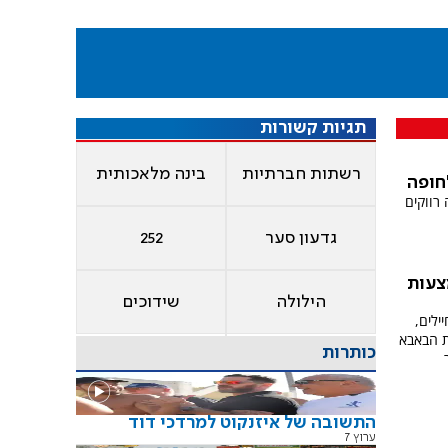
תגיות קשורות
רשתות חברתיות
בינה מלאכותית
חופה
יקט 252 שמלווה רווקים
גדעון סער
252
צעות
הילולה
שידוכים
ילים,
ת הבאבא
כותרות
התשובה של איזנקוט למרדכי דוד
ערוץ 7