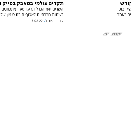
קודש
תקדים עולמי במאבק בפייק ני
יק בוט
השרים יועז הנדל וגדעון סער מתכוונים ל
ים באתר
רשתות חברתיות לאכוף חובת סימון של ב
עדו בן פורת
15.06.22
הקודם
הבא