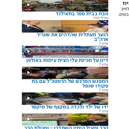
וז
חייב
טבח בבית ספר בתאילנד
וטים.
אורלי הררי
הנער מעתלית שהדהים את שגריר
ארה"ב
ערוץ 7
דיון על מכינת עלי הצית עימות באולפן
ערוץ 7
המפגש המרגש של הרמטכ"ל עם בת
פקודו שנפל
ערוץ 7
ידו של ילד נלכדה במקצף של מיקסר
ערוץ 7
הרב ופעיל הימין השתדכו - וסגולת הרב