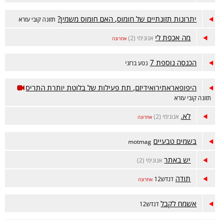
יתרונות תזונתיים של חומוס, האם חומוס משמין?
תזונה קובי עזרא
מה אכפת לי
אנונימי (2)
אחרונה
הכנסה נוספת 7
נטע ברזני
היפופאראתירואידיזם, תת פעילות של בלוטת יותרת התריס
תזונה קובי עזרא
לא.
אנונימי (2)
אחרונה
בשמים טבעיים
motmag
יש באתר
אנונימי (2)
תודה
דנדש12
אחרונה
אשמח לקבל
דנדש12