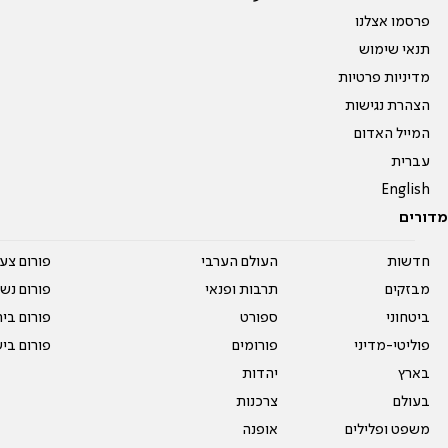
פרסמו אצלנו
תנאי שימוש
מדיניות פרטיות
הצהרת נגישות
המייל האדום
עברית
English
מדורים
חדשות
העולם הערבי
פורום צע
מבזקים
תרבות ופנאי
פורום נשו
ביטחוני
ספורט
פורום בי
פוליטי-מדיני
פורומים
פורום בי
בארץ
יהדות
בעולם
צרכנות
משפט ופלילים
אופנה