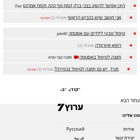
היכן אפשר להשיג בבני ברק קמח טף כהה וקמח אמרנט
Zap
אני חושב שיש בכביש הראשי
אנונימי (2)
אחרונה
טיפול טבעי לילדים עם אסטמה
jeki40
רופא איורוודה
אנונימי (2)
תזונה לטיפול באסטמה
תזונה קובי עזרא
תגיד, יש גם תזונה לטיפול בכפירה?
אנונימי (2)
אחרונה
הקודם
הבא
עמוד הבא
פנו אלינו
אודות
Pусский
יצירת קשר
عربية