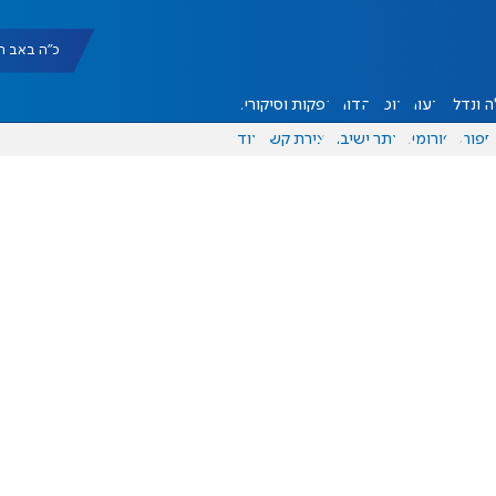
כ"ה באב תשפ"ו |
 ונדל"ן
דעות
אוכל
יהדות
הפקות וסיקורים
ספורט
פורומים
אתר ישיבה
יצירת קשר
עוד