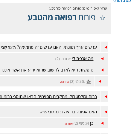
מצב תורני
ערוץ 7
פורומים
פורום רפואה מהטבע
פורום
רפואה מהטבע
עדשים ערך תזונתי, האם עדשים זה פחמימה?
תזונה קובי 
מה אכפת לי
אנונימי (2)
טיפשות היא לאדם לחשוב שהוא יודע את אשר איננו י
🖕
אנונימי (2)
אחרונה
כרום וכולסטרול: מחקרים מסוימים הראו שתוסף כרומיום
האם אפונה בריאה
תזונה קובי עזרא
כן
אנונימי (2)
אחרונה