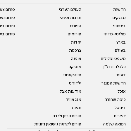
חדשות
העולם הערבי
פורום צע
מבזקים
תרבות ופנאי
פורום נשו
ביטחוני
ספורט
פורום בי
פוליטי-מדיני
פורומים
פורום בי
בארץ
יהדות
בעולם
צרכנות
משפט ופלילים
אופנה
כלכלה ונדל"ן
מוסיקה
דעות
פיוטקאסט
חדשות המגזר
ילדודס
אוכל
מודעות אבל
כיפה שחורה
מזג אוויר
דיגיטל
תגיות
צעירים
פורום הריון ולידה
רפואה שלמה
פורום לקראת נישואין וזוגיות