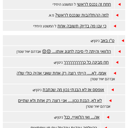
חחח זה נכנס לראשי
ל המשוגע היחידי
למה ההתלהבות שנכנס לראשי?
פ.א.
כי ענו פה בדיוק תשובה אחת
ל המשוגע היחידי
ט"ו באב
ניגון🌿
הלוואי והיתה לי סיבה לחגוג אותו... 😔😔
אברהם יאיר שטרן
חח מבינה כל כךךךךךךךךךך
ניגון🌿
אממ, לא.... הייתי רוצה רק אחת שאני אהיה כולי שלה
אברהם יאיר שטרן
אופסס אז לא הבנתי נכון מה שכתבת
ניגון🌿
לא לא, הבנת נכון.... אני רוצה רק אחת ולא שתיים
אברהם יאיר שטרן
אה... ואי הלואייי. כנל
ניגון🌿
בהצלחה ענקית ענקית! עם מי שמתאים...