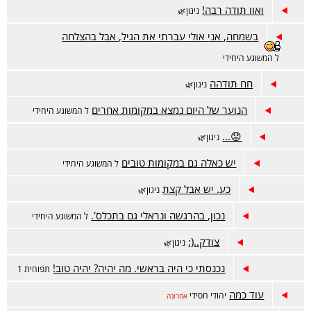
ואוו תודה רבה!
ניגון🌿
בשמחה, אני אולי עברתי את הגיל, אבל בהצלחה
ל המשוגע היחידי
חח תודהה
ניגון🌿
הנוער של היום נמצא במקומות אחרים
ל המשוגע היחידי
😟...
ניגון🌿
יש כאלה גם במקומות טובים
ל המשוגע היחידי
כע. יש אבל קצת
ניגון🌿
נכון, בהרגשה ונראלי גם בתכלס'.
ל המשוגע היחידי
צודק..(:
ניגון🌿
נכנסתי כי היה בראשי. מה יהיה? יהיה טוב!
תפוחית 1
עוד כמה
יהודי חסידי
אחרונה