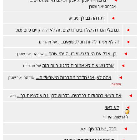
אברהם יאיר שטרן
תודהה גם לך
ניגון🌿
גם בלי הגזירה של רבינו גרשום, זה לא היה קיים כיום
פ.א.
זה לא אמור להיות חג לנשואים....
יעל מהדרום
כן, אבל אם הייתי נשוי בו, הייתי שמח...
אברהם יאיר שטרן
אבל נשואים לא אמורים לחגוג ביום הזה
יעל מהדרום
אהה לא, אני מדבר מתרבות הישראלית...
אברהם יאיר שטרן
אחרונה
אם תצאי במחולות בכרמים, בלבוש לבן, נבוא לצפות בך…
פ.א.
לא ראוי
ל המשוגע היחידי
חכה, יש המשך:
פ.א.