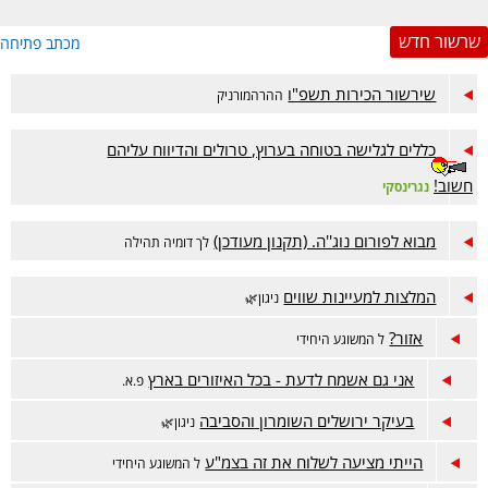
שרשור חדש
מכתב פתיחה
שירשור הכירות תשפ"ו
ההרהמורניק
כללים לגלישה בטוחה בערוץ, טרולים והדיווח עליהם
חשוב!
נגרינסקי
מבוא לפורום נוג''ה. (תקנון מעודכן)
לך דומיה תהילה
המלצות למעיינות שווים
ניגון🌿
אזור?
ל המשוגע היחידי
אני גם אשמח לדעת - בכל האיזורים בארץ
פ.א.
בעיקר ירושלים השומרון והסביבה
ניגון🌿
הייתי מציעה לשלוח את זה בצמ"ע
ל המשוגע היחידי