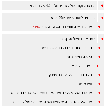
גם פרה זקנה יכולה להניב חלב..😌😌
עוד חומייני חי
מי רוצה לחזור ללימודים??
ניגון❤️
אני כבר שנה וחצי בבית...
ההרהמורניק
אחרונה
למה אתם חיים?
מעייןאהבה
חתירה מתמדת להגשמה עצמית
פ.א.
כי ככה
הרשפון הנודד
אני חיה
ניגון♥️
נהנה מהחיים פשוט
ההרהמורניק
וואו
צאצא
אם כבר הגעתי לעולם ואני כאן - נעשה הכל כדי להנות
Gini
אני הגעתי למסקנה שהחיים זהגלגל שבו אני עולה ויורדת