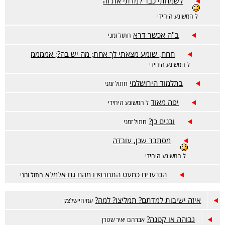
לשמחתי כבר למדתי את זה
ל המשוגע היחידי
ב"ה אכשר דרא
חתול זמני
חחח, שומע מצאתי לך אחת; מה יש בה?; אממממ
ל המשוגע היחידי
בתלמוד הירושלמי
חתול זמני
יפה מאוד
ל המשוגע היחידי
ובנים כן?
חתול זמני
מסתבר שכן, עובדה
ל המשוגע היחידי
הכנענים כמעט התחרפנו מהם גם אלמלא
חתול זמני
איזה ישיבות למדתם? תמליצו? למה?
עמיחיישלצק
גבוהה או קטנה?
אברהם יאיר שטרן