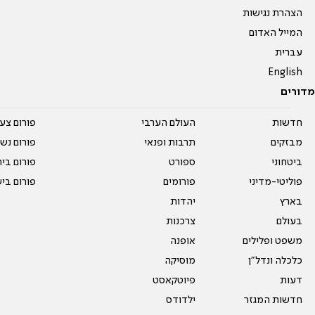
הצהרת נגישות
המייל האדום
עברית
English
מדורים
חדשות
העולם הערבי
פורום צע
מבזקים
תרבות ופנאי
פורום נשו
ביטחוני
ספורט
פורום בי
פוליטי-מדיני
פורומים
פורום בי
בארץ
יהדות
בעולם
צרכנות
משפט ופלילים
אופנה
כלכלה ונדל"ן
מוסיקה
דעות
פיוטקאסט
חדשות המגזר
ילדודס