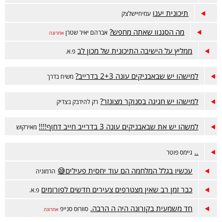
תיכונית יענו
עמיחיישלצק
מה הסגנוו שאתה מחפש?
אברהם יאיר שטרן
אחרונה
ממליץ על הישיבה התיכונית של מכון לב
פ.א.
למישהו יש שבאבניקים עונה 2+3 בדרייב?
משיח בדרך
למישהו יש חגיגה בסנוקר מצונזר?
רק להידבק בצדיק
למשהו יש את שבאבניקים עונה 3 בדרייב חייב דחוף!!!!
מאירקוש
..
גיימס פוטר
עכשיו בגלל המלחמה הם עוד יחסית פעילים😅
הרמוניה
כבר זמן רב שאין מצטרפים צעירים חדשים לפורומים
פ.א.
חד משמעית בקורונה היה ה הרבה.
סוורוס סנייפ
אחרונה