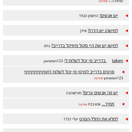
תמימלה..?
אחרונה
יש אנשים!
הרשפון הנודד
למישהו יש הדרן?
איידן
למישו יש את היי סקול מיוזיקל בדרייב?
נחט
taken בדרייב מי יכול לשלוח לי
yonatan123
סרטים בדרייב לפרטי מי יכול לשלוח דחוףףףףףףףף
yonatan123
אחרונה
יש פה אנשים ערים?
מעייןאהבה
תמיד...
אנא בכח
אחרונה
למלא את החלל-הסרט
יעלי 1731