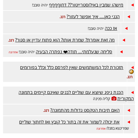
מישהו שמבין באילוסטרייטור?? דחוףףףף
יהיה טובב!
הנני כאן.... איך אפשר לעזור?
רננ.
אז ככה
יהיה טובב!
מה זאת אומרת? שמרת אותו? הוא פתוח עדיין או סגור?
רננ.
סליחה שנעלמתי... תודה❤️ נפתרה הבעיה
יהיה טובב!
אחרונה
תזכורת לכל המשתמשים שאין לפרסם כלל וכלל בפורומים
רננ.
הכנת גיפג שיוצא עם שוליים לבנים שאינם קיימים בתמונה
המקורית
קליה פנינה
האם תיבות הטקסט גדולות מהתמונה?
רננ.
את יכולה לשמור את זה בתור כל קובץ ואז לחתוך שוליים
שפרינצא בוזגלו
אחרונה