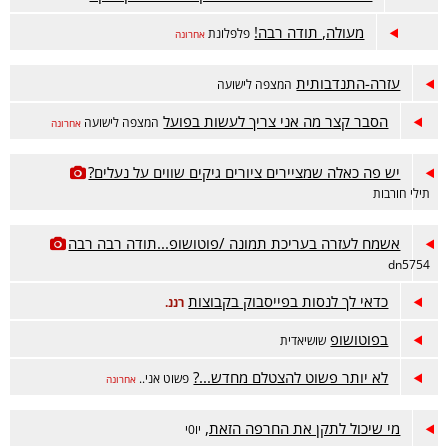
מעולה, תודה רבה!
פלפלונת
אחרונה
עזרה-התנדבותית
המצפה לישועה
הסבר קצר מה אני צריך לעשות בפועל
המצפה לישועה
אחרונה
יש פה כאלה שמציירים ציורים גיקים שווים על נעלים?
תילי חורבות
אשמח לעזרה בעריכת תמונה /פוטושופ...תודה רבה רבה
dn5754
כדאי לך לנסות בפייסבוק בקבוצות
רננ.
בפוטושופ
שושיאדית
לא יותר פשוט להצטלם מחדש...?
פשוט אני..
אחרונה
מי שיכול לתקן את החרפה הזאת,
יו0י