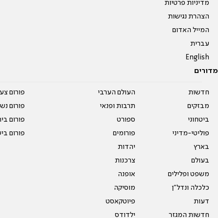
מדיניות פרטיות
הצהרת נגישות
המייל האדום
עברית
English
מדורים
חדשות
העולם הערבי
פורום צע
מבזקים
תרבות ופנאי
פורום נשו
ביטחוני
ספורט
פורום בי
פוליטי-מדיני
פורומים
פורום בי
בארץ
יהדות
בעולם
צרכנות
משפט ופלילים
אופנה
כלכלה ונדל"ן
מוסיקה
דעות
פיוטקאסט
חדשות המגזר
ילדודס