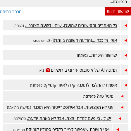
מנסיונכם...
שרשור חדש
מכתב פתיחה
כל האתרים והקישורים שהועלו, שיהיו לשעת הצורך...
ננשמה!
אוקי אז ככה....(הודעה חשובה ביותר!!)
studiomc8
שרשור היכרות..
ננשמה!
תמונה AI של אוטובוס עירוני בירושלים
נ א
אשמח להמלצה לתוכנה קלה לאיור קומיקס
פלפלונת
פעיל פה?
פלפלונת
אני לא מקצועית, אבל אילוסטרייטור היא תוכנה גמישה
מתואמת
יש לי, כי פעם למדתי קצת. אבל לא באמת יודעת.
פלפלונת
אני חושבת שאפשר לצייר בקליפ סטודיו קומיקס
מתואמת