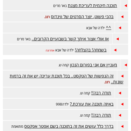
תוכנה חינמית לעריכת מצגת
באר מרים
בהכי פשוט, יוצר הסרטים של ווינדוס
רננ.
^^
ילדה של אבא
אז אולי אצור איתך קשר בשבועיים הקרובים..
באר מרים
בשמחה! בהצלחה!
ילדה של אבא
אחרונה
מעניין אם אני בפורום הנכון
קמה ש.
זה הנפשות של הטקסט.. בכל תוכנת עריכה יש את זה ברמות
שונות..
רננ.
תודה רבה!!
קמה ש.
באיזה תוכנה את עורכת.?
ילדה998
תודה רבה!!
קמה ש.
בדרך כלל עושים את זה בתוכנה בשם אפטר אפקטס
מתואמת