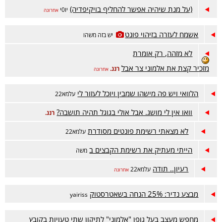
(על מנת שיהיה אפשר להחליף בויקיפדיה)
יו0י
אחרונה
אשמח לעזרה בזיהוי פונט
יש בזה משהו
לא מזהה, רק אומרת
מזכיר קצת את אלמוני צר אבל
רננ.
אחרונה
הלוואי ויש פה מישהו שמבין ויוכל לעזור לי
עלמא22
וואו אין לי מושג. אבל אולי בגוגל תהיה תושבה?
רננ.
לא מצאתי רשימת פונטים מסודרת
עלמא22
הייתי מעתיק את רשימת הקבצים ב
משה
רעיון.. תודה
עלמא22
אחרונה
מבצע נדיר: 25% הנחה בשאטרסטוק
yairiss
מחפש מעצב בעל גופן "אלמוני" לתיקון שתי טעויות בקובץ