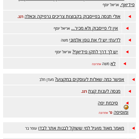
פידיאף.
אריאל יוסף
אולי תנסה בפייסבוק בקבוצות צריכים גרפיקה וכאלה
רננ.
אין לי פייסבוק ולא מכיר...
אריאל יוסף
לדעתי יש לי את גופן אלמוני
משה
יש לך דרך לתקן פידיאף?
אריאל יוסף
לא
משה
אחרונה
אפשר כמה שאלות לעוסקים במקצוע?
מעדן חלב
מנסה לענות קצת
רננ.
סיכמת יפה
ומוסיפה
ט'
אחרונה
מאמר מאוד מועיל למי ששוקל לבנות אתר לבדו
עופר בר