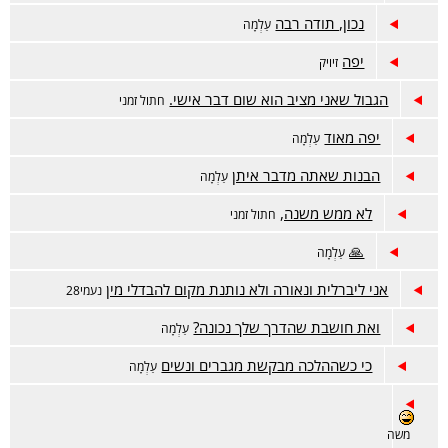
נכון, תודה רבה
עַלְמָה
יפה
זיויק
הגבול שאני מציב הוא שום דבר אישי.
חתול זמני
יפה מאוד
עַלְמָה
הבנות שאתה מדבר איתן
עַלְמָה
לא ממש משנה,
חתול זמני
🙏
עַלְמָה
אני ליברלית ונאורה ולא נותנת מקום להבדלי מין
נעמי28
ואת חושבת שהדרך שלך נכונה?
עַלְמָה
כי כשההלכה מבקשת מגברים ונשים
עַלְמָה
משה