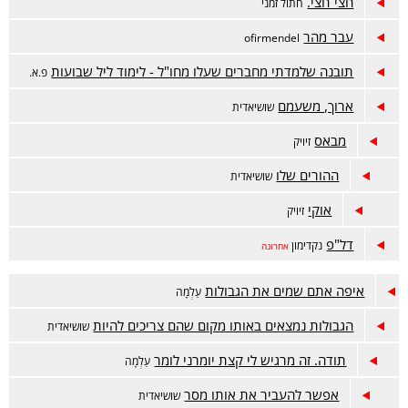
חצי־חצי.
חתול זמני
עבר מהר
ofirmendel
תובנה שלמדתי מחברים שעלו מחו"ל - לימוד ליל שבועות
פ.א.
ארוך, משעמם
שושיאדית
מבאס
זיויק
ההורים שלו
שושיאדית
אוקי
זיויק
דל"פ
נקדימון
אחרונה
איפה אתם שמים את הגבולות
עַלְמָה
הגבולות נמצאים באותו מקום שהם צריכים להיות
שושיאדית
תודה. זה מרגיש לי קצת יומרני לומר
עַלְמָה
אפשר להעביר את אותו מסר
שושיאדית