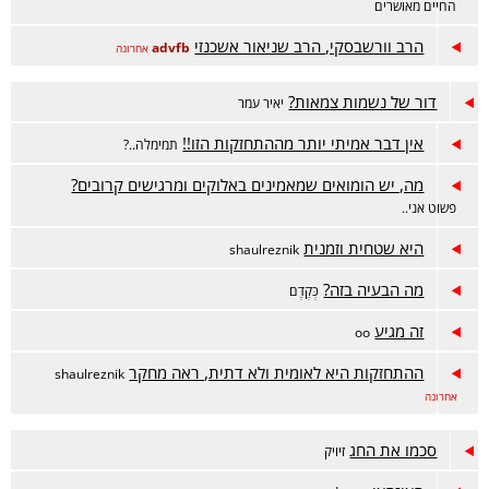
החיים מאושרים
הרב וורשבסקי, הרב שניאור אשכנזי
advfb
אחרונה
דור של נשמות צמאות?
יאיר עמר
אין דבר אמיתי יותר מההתחזקות הזו!!
תמימלה..?
מה, יש הומואים שמאמינים באלוקים ומרגישים קרובים?
פשוט אני..
היא שטחית וזמנית
shaulreznik
מה הבעיה בזה?
כְּקֶדֶם
זה מגיע
oo
ההתחזקות היא לאומית ולא דתית, ראה מחקר
shaulreznik
אחרונה
סכמו את החג
זיויק