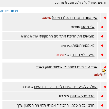
ורוצים לשתף? עלתה לכם תובנה? מוזמנים
בכיף :)
מכתב פתיחה
איך אתם מתכוננים לט"ו בשבט?
advfb
א"י משהו
תות"ח!
מוציאים את הריבת אתרוגים מהמקפיא
שדמות בחולות
לא ממש האמת
נפש חיה.
לצערי לא הרבה
באלין
אחרונה
אלול עוד מעט בפתח * שרשור חיזוק לאלול
*
advfb
המלצה לשיעורים שיתנו לי כח בעבודת השם
אבא פגום
הרב פרץ אינהורן
עשב לימון
הרב יובל מיטלמן, הרב דוד אמיתי תלוי מה הסגנון שלך