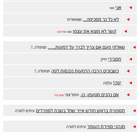
אני
oo
לא כל כך מסכימה...
שושיאדית
קשר לא מוצא את עצמו
oo
אחרונה
שאלתי פעם אם צריך לברך על דמעות......
תמימלה..?
תסבירי
זיויק
כשבוכים הרבה הדמעות נכנסות לפה
תמימלה..?
יפה!
עַלְמָה
אם נהנים מטעמן, כן.
חתול זמני
אחרונה
תספורת בראש חודש אייר שחל בשבת לספרדים
עיתים לתורה
מנהגי ספירת העומר
עיתים לתורה