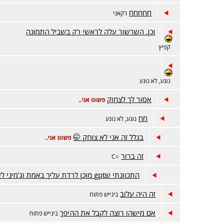
חחחחח
רקאני
וכן. השרשור עלה לראשי רק בשביל התמונה
קפיץ
נוגע, לא נוגע
אסור לך לצחוק
פשוט אני..
חח
נוגע, לא נוגע
בגלל זה אני לא צוחק 🤭
פשוט אני..
זה ברור
=C
התכוונתי שgpt מוכן לרדת עליך באמת וג'מיני לא
זה היה עלוב
בינייש פתוח
אם מישהו רוצה לקבל את ההיפך
בינייש פתוח