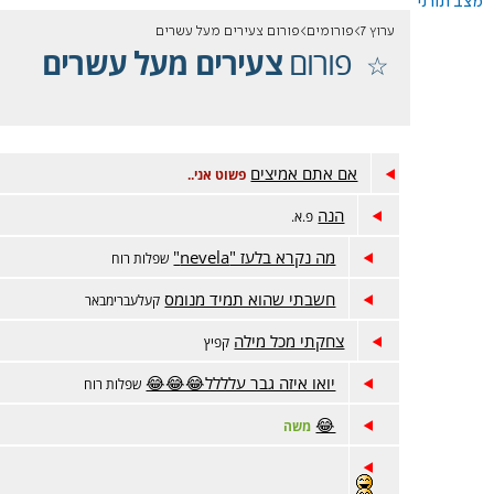
מצב תורני
ערוץ 7
פורומים
פורום צעירים מעל עשרים
פורום
צעירים מעל עשרים
אם אתם אמיצים
פשוט אני..
הנה
פ.א.
מה נקרא בלעז "nevela"
שפלות רוח
חשבתי שהוא תמיד מנומס
קעלעברימבאר
צחקתי מכל מילה
קפיץ
יואו איזה גבר עלללל😂😂😂
שפלות רוח
😂
משה