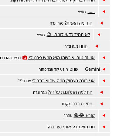
......
צאצא
חח ומה האמת?
נעה ונדה
לא תמיד כדאי לומר...😉
צאצא
חחח
נעה ונדה
אוי זה טוב. איכשהו הוא ממש פרגן לי.
נחשון מהרחברו
Gemini שחט אותי
קוד אבל פתוח
אני בוכה מצחוק ממה שהוא כתב לי
אפרת???
חח למה התלוננת על זה?
נעה ונדה
מחליט כבר!
כְּקֶדֶם
קורע 😂😂
אונמר
חח הוא קרע אותי
נעה ונדה