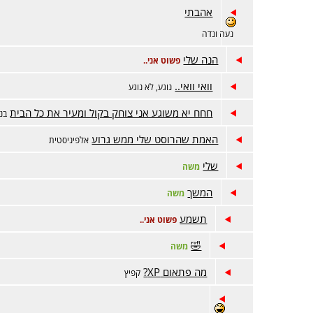
אהבתי
נעה ונדה
הנה שלי
פשוט אני..
וואי וואי..
נוגע, לא נוגע
חחח יא משוגע אני צוחק בקול ומעיר את כל הבית
בנו
האמת שהרוסט שלי ממש גרוע
אלפיניסטית
שלי
משה
המשך
משה
תשמע
פשוט אני..
🤣
משה
מה פתאום XP?
קפיץ