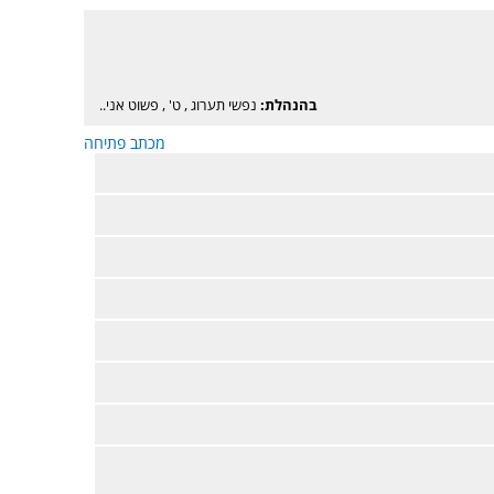
בהנהלת:
נפשי תערוג
,
ט'
,
פשוט אני..
מכתב פתיחה