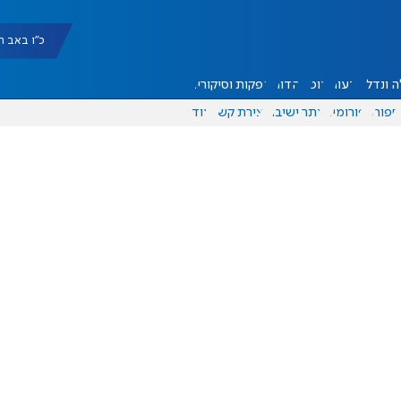
כ"ו באב תשפ"ו |
 ונדל"ן
דעות
אוכל
יהדות
הפקות וסיקורים
ספורט
פורומים
אתר ישיבה
יצירת קשר
עוד