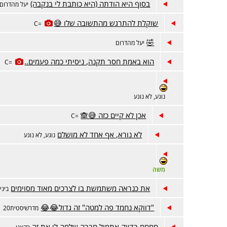
בסוף היא הודתה (היא כותבת לי בנקבה)
יעל מהדרום
שוקלת להתרגש מהתשובה שלו 😅
=C
🤣
יעל מהדרום
הוא באמת חסר תקנה, ניסיתי כמה פעמים..
=C
נוגע, לא נוגע
אכן לא קיים כזה 😅🙈
=C
לא נורא, אף אחד לא מושלם
נוגע, לא נוגע
משה
את כנראה משתמשת בו לצרכים מאוד מסוימים
ביני
"דווקא נחמד פה למטה" זה גדול😂😂
מדרשיסטית20
חחחח בדיוק אתמול חברה שלחה לי את זה
רקאני