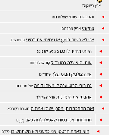
ארץ השוקולד
והרי החדשות:
שפלות רוח
צחקתי
אריק מהדרום
אני לא רשום בgpt אז ניסיתי את ג'מיני
פתית שלג
הייתי מחזיר לו ככה:
נוגע, לא נוגע
אותי הוא צלה כמו גדול
קוד אבל פתוח
איזה צולניק הבוט שלך
שחרר נו
גם רובי הבוט ענה לי משהו דומה
יעל מהדרום
אהבתי את העדינות
ארץ השוקולד
זאת ההתכתבות, מסכן יש לו אמנזיה
חושבת בקופסא
חחחחחח אני בטוח שאפילו לו זה כאב
כְּקֶדֶם
הוא באמת חרטטן אני כמעט ולא משתמש בו
כְּקֶדֶם