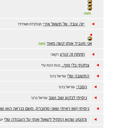
משה
״זה עובד, אל תשאל איך״
מבולבלת מאדדדד
אני מעביד אותו קשה מאוד
משה
חחחח זה קורע
רקאני
צחקתי בלי סוף..
בנות רבות עלי
התשובה שלי
עזריאל ברגר
הסבר:
עזריאל ברגר
ניסיתי לבקש שוב ושוב
עזריאל ברגר
ניסיתי (ואז ראיתי שאני מחוברת, משם כנראה הוא שא
והקטע שהוא התחיל לשאול אותי על העבודה שלי
יע