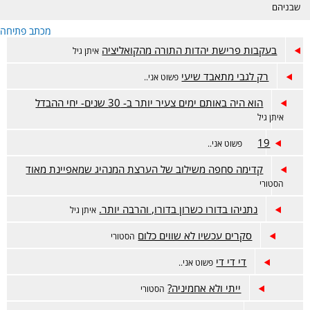
שבניהם
מכתב פתיחה
בעקבות פרישת יהדות התורה מהקואליציה
איתן גיל
רק לגבי מתאבד שיעי
פשוט אני..
הוא היה באותם ימים צעיר יותר ב- 30 שנים- יחי ההבדל
איתן גיל
19
פשוט אני..
קדימה סחפה משילוב של הערצת המנהיג שמאפיינת מאוד
הסטורי
נתניהו בדורו כשרון בדורו, והרבה יותר.
איתן גיל
סקרים עכשיו לא שווים כלום
הסטורי
די די די
פשוט אני..
ייתי ולא אחמיניה?
הסטורי