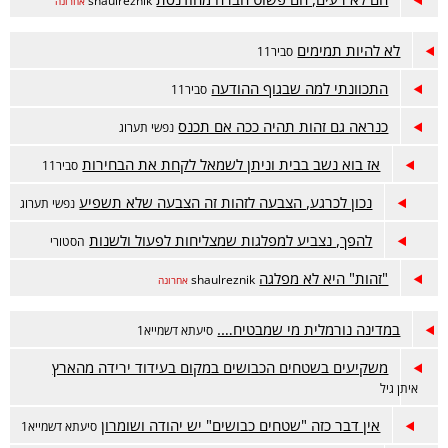
shaulreznik
אחרונה
לא להיות תמימים
סביר11
התכוונתי למה שבגוף ההודעה
סביר11
כנראה גם זהות תהיה ככה אם תכנס
נפשי תערוג
אז בוא נשב בבית וניתן לשמאל לקחת את הבחירות
סביר11
נכון לכרגע, הצבעה לזהות זה הצבעה שלא תשפיע
נפשי תערוג
להפך, נצביע למפלגות שמצליחות לפעול ולשנות
הסטורי
"זהות" היא לא מפלגה
shaulreznik
אחרונה
במדינה נורמלית מי שמבטיח….
סיעתא דשמייא1
משקיעים בשטחים הכבושים במקום בעידוד ירידה מהארץ
איתן גיל
אין דבר כזה "שטחים כבושים" יש יהודה ושומרון
סיעתא דשמייא1