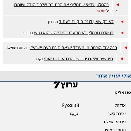
בהחלט, כדאי שתחליף את הכתובת שלך ליהודה ושומרון
איתן גיל
אחרונה
לא רק שאין לו זכות קיום בעתיד
נקדימון
בן אדם נורמלי, לא מתערב במדינה שהוא נטש
הסטורי
הנה עוד הוכחה מי מעודד שנאת חינם בעם ישראל.
סיעתא דשמייא1
טיפשים ושקרנים - שניהם מעייפים אותי
נקדימון
אולי יעניין אותך
פנו אלינו
אודות
Pусский
יצירת קשר
عربية
פרסמו אצלנו
תנאי שימוש