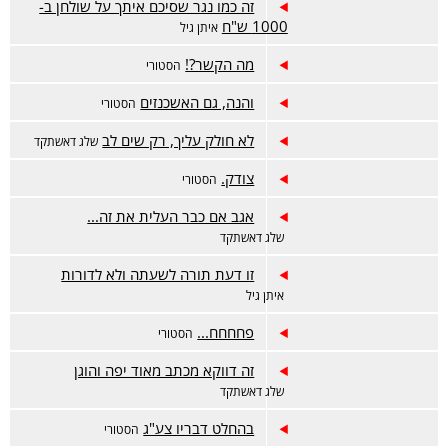
זה כמו נגר שסיכם איתך על שולחן ב-
1000 ש"ח
איתן גיל
מה הקשר?!
הסטורי
והנה, גם האשכנזים
הסטורי
לא חולק עליך, רק שים לב
שלג דאשתקד
צודק.
הסטורי
אגב אם כבר העלית את זה...
שלג דאשתקד
זו דעת תורה לשעתה ולא לדורות
איתן גיל
פחחחח...
הסטורי
זה דווקא מכתב מאוד יפה והוגן
שלג דאשתקד
בהחלט דבריו צע"ג
הסטורי