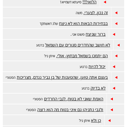
הלואי!!!!
סיעתא דשמייא1
זה נכון. לצערי.
משה
בבחירות הבאות הוא לא ניצח
שלג דאשתקד
ברור שניצח
פשוט אני..
לא חושב שהחדרים סגורים עם השמאל
ברגוע
הם יתמכו בשמאל מבחוץ- אולי.
איתן גיל
יכול להיות
ברגוע
בעצם אתה טוען, שהטענות של בן גביר נגדם, מצריכות
הסטורי
לא בדיוק
ברגוע
האמת שאני לא בטוח, לגבי החרדים
הסטורי
ולגבי נתניהו גם איני בטוח מה הוא רוצה
הסטורי
כן ולא
איתן גיל