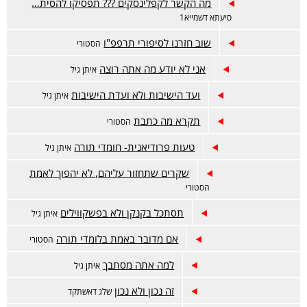
מה הקשר לקפלינסקים ??? תפסיקו להסית…
סיעתא דשמייא1
שוב חזרנו לסיפורי תרפפ"ו
הסטורי
אני לא יודע מה אתה רוצה
איתן גיל
ועד הישיבות ולא ועדת הישיבות
איתן גיל
תקרא מה כתבת
הסטורי
טעות פרודיאנית- חומדי תורה
איתן גיל
שקרים שתחזור עליהם, לא יהפוך לאמת
הסטורי
תסתכל בקנקן ולא בפשקווילים
איתן גיל
אם מדובר באמת בלומדי תורה
הסטורי
למה אתה מסתבך
איתן גיל
זה נכון ולא נכון
שלג דאשתקד