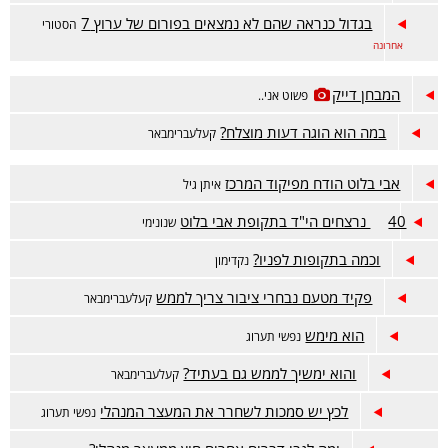
בגדול כנראה שהם לא נמצאים בפורום של ערוץ 7
הסטורי
אחרונה
המבחן דייק
פשוט אני..
במה הוא הוגה דעות מוצלח?
קעלעברימבאר
אבי בלוט הודח מפיקוד המרכז
איתן גיל
40 נרצחים הי"ד בתקופת אבי בלוט
שנונימי
וכמה בתקופות לפניו?
נקדימון
פקיד מטעם נבחרי ציבור צריך לממש
קעלעברימבאר
הוא מימש
נפשי תערוג
והוא ימשיך לממש גם בעתיד?
קעלעברימבאר
לכץ יש סמכות לשחרר את המעצר המנהלי
נפשי תערוג