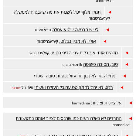
נפשי תערוג
תמיד אלוף יכול לשנות את מה שהבטיח לממשלה,
קעלעברימבאר
לי יש הרגשה שהוא אחלה
נפשי תערוג
אולי. לא מבין בבלוט.
קעלעברימבאר
מדהים אותי איך כל תוצכי הדיפ סטייט
קעלעברימבאר
טוב, מסיבה פשוטה
shaulreznik
מחילה, זה לא נכון וזה עוול וכפיות טובה
הסטורי
בלוט לא יכול להתקוטט עם כל העולם ואשתו
איתן גיל
אחרונה
על ציונות וציניות
hamedinai
החרדים לא כאלה רעים כמו שמנסים לצייר אותם בתקשורת
hamedinai
הם לא רעים, הם פשוט חברה מהודנסת