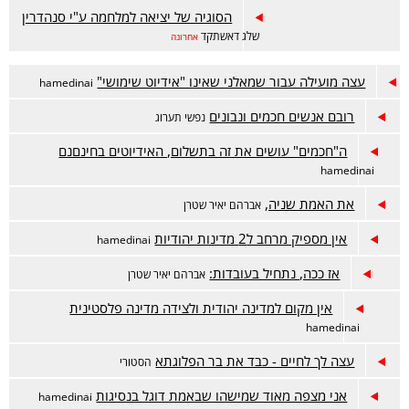
הסוגיה של יציאה למלחמה ע"י סנהדרין
שלג דאשתקד
אחרונה
עצה מועילה עבור שמאלני שאינו "אידיוט שימושי"
hamedinai
רובם אנשים חכמים ונבונים
נפשי תערוג
ה"חכמים" עושים את זה בתשלום, האידיוטים בחינםנם
hamedinai
את האמת שניה,
אברהם יאיר שטרן
אין מספיק מרחב ל2 מדינות יהודיות
hamedinai
אז ככה, נתחיל בעובדות:
אברהם יאיר שטרן
אין מקום למדינה יהודית ולצידה מדינה פלסטינית
hamedinai
עצה לך לחיים - כבד את בר הפלוגתא
הסטורי
אני מצפה מאוד שמישהו שבאמת דוגל בנסיגות
hamedinai