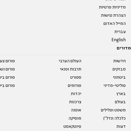
מדיניות פרטיות
הצהרת נגישות
המייל האדום
עברית
English
מדורים
חדשות
העולם הערבי
פורום צע
מבזקים
תרבות ופנאי
פורום נשו
ביטחוני
ספורט
פורום בי
פוליטי-מדיני
פורומים
פורום בי
בארץ
יהדות
בעולם
צרכנות
משפט ופלילים
אופנה
כלכלה ונדל"ן
מוסיקה
דעות
פיוטקאסט