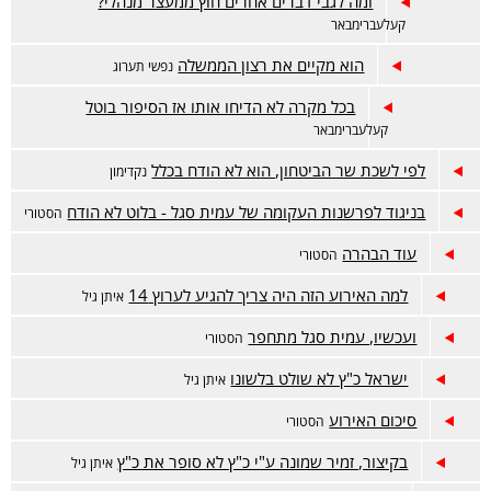
ומה לגבי דברים אחרים חוץ ממעצר מנהלי?
קעלעברימבאר
הוא מקיים את רצון הממשלה
נפשי תערוג
בכל מקרה לא הדיחו אותו אז הסיפור בוטל
קעלעברימבאר
לפי לשכת שר הביטחון, הוא לא הודח בכלל
נקדימון
בניגוד לפרשנות העקומה של עמית סגל - בלוט לא הודח
הסטורי
עוד הבהרה
הסטורי
למה האירוע הזה היה צריך להגיע לערוץ 14
איתן גיל
ועכשיו, עמית סגל מתחפר
הסטורי
ישראל כ"ץ לא שולט בלשונו
איתן גיל
סיכום האירוע
הסטורי
בקיצור, זמיר שמונה ע"י כ"ץ לא סופר את כ"ץ
איתן גיל