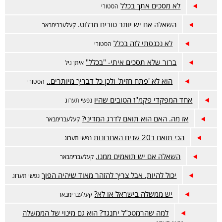
לא מסכים אתך בכלל
הסטורי
השאלה אם יש יותר טובים מבלוט.
קעלעברימבאר
לא נכנסתי לזה בכלל
הסטורי
ברור שלא תסכים איתי- "בכלל"
איתן גיל
הוא לא 'פתח חזית' ולכן כל דבריך מיותרים..
הסטורי
אחד המפקדי פקמ"ז הטובים שהיו
נפשי תערוג
אז מה. האם הוא תואם לדרג המדיני?
קעלעברימבאר
הכי תואם ב20 שנים האחרונות
נפשי תערוג
השאלה אם יש תואמים ממנו.
קעלעברימבאר
יכול להיות, אבל צריך להזהר מאוד שיהיה הפוך
נפשי תערוג
יש ממשלה בישראל או לא?
קעלעברימבאר
למה שהרמטכ"ל יתנגד? הוא גם מינוי של הממשלה