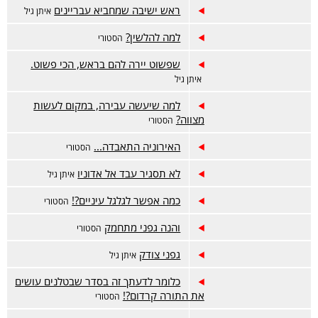
ראש ישיבה שמחביא עבריינים
איתן גיל
למה להלשין?
הסטורי
שפשוט יירה להם בראש, הכי פשוט.
איתן גיל
למה שיעשה עבירה, במקום לעשות
מצווה?
הסטורי
האירוניה התאבדה...
הסטורי
לא תסגיר עבד אל אדוניו
איתן גיל
כמה אפשר לגלגל עיניים?!
הסטורי
והנה גפני מתחמק
הסטורי
גפני צודק
איתן גיל
כלומר לדעתך זה בסדר שבטלנים עושים
את התורה קרדום?!
הסטורי