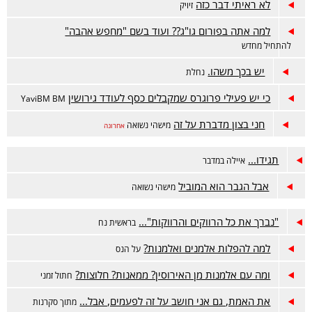
לא ראיתי דבר כזה
זיויק
למה אתה בפורום גו"ג?? ועוד בשם "מחפש אהבה"
להתחיל מחדש
יש בכך משהו.
נחלת
כי יש פעילי פרוגרס שמקבלים כסף לעודד גירושין
YaviBM BM
חני בצון מדברת על זה
מישהי נשואה
אחרונה
תגידו...
איילה במדבר
אבל הגבר הוא המוביל
מישהי נשואה
"נברך את כל הרווקים והרווקות"...
בראשית נח
למה להפלות אלמנים ואלמנות?
על הנס
ומה עם אלמנות מן האירוסין? ממאנות? חלוצות?
חתול זמני
את האמת, גם אני חושב על זה לפעמים, אבל...
מתוך סקרנות