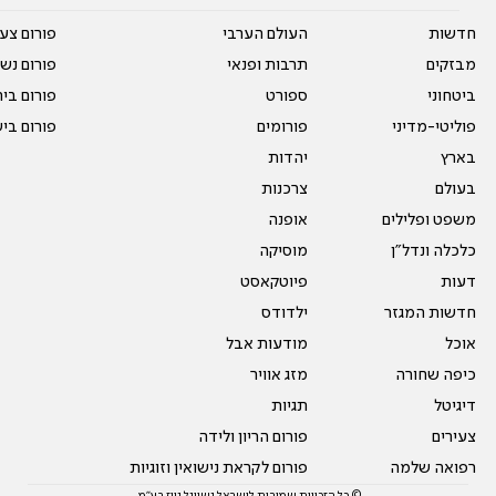
חדשות
העולם הערבי
פורום צע
מבזקים
תרבות ופנאי
פורום נשו
ביטחוני
ספורט
פורום בי
פוליטי-מדיני
פורומים
פורום בי
בארץ
יהדות
בעולם
צרכנות
משפט ופלילים
אופנה
כלכלה ונדל"ן
מוסיקה
דעות
פיוטקאסט
חדשות המגזר
ילדודס
אוכל
מודעות אבל
כיפה שחורה
מזג אוויר
דיגיטל
תגיות
צעירים
פורום הריון ולידה
רפואה שלמה
פורום לקראת נישואין וזוגיות