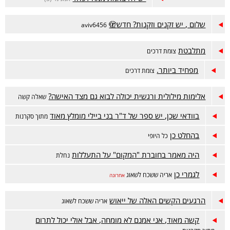
שלום , יש זקנים וזקנות? חדש🫣
aviv6456
מתלבטת
צומת דרכים
מפחיד ביותר.
צומת דרכים
אלימות מילולית ורגשית יכולה לבוא גם מצד האישה?
שאלה קשה
בוודאי שכן, יש ספר של ד"ר בני ביילי מומלץ מאוד
מתוך סקרנות
בהחלט כן
כל היופי
היה מאמר בחוברת "המקום" על התעללות
נחלת
לגמרי כן
אריה ששכח לשאוג
אחרונה
הרגעים הקשים האלה של ייאוש
אריה ששכח לשאוג
קשה מאוד, אני אמנם לא מומחה, אבל אולי יכול לתרום