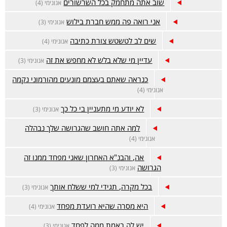
שוב אתה מתחמק בכל השרשורים
אנונימי (4)
אני רואה פה ממש חברת בילוש
אנונימי (3)
שים לב לטשטש צורת כתיבה
אנונימי (4)
עדיין מי שלא בלש לא מחפש את זה
אנונימי (3)
כנראה שאתם בעצמם מונעים מהורמוני נקמה
אנונימי (4)
לא יודע מי מתעניין בי כל כך
אנונימי (3)
למה אתה חושב שהגרושה שלך נבהלה
אנונימי (4)
אה, והבנ"א האחרון שאני מפחד ממנו זה
הגרושה
אנונימי (3)
בכל מקרה, תגידי למי ששלח אותך
אנונימי (3)
היא מסרה שהיא רועדת מפחד
אנונימי (4)
יש לה באמת ממה לפחד
אנונימי (3)