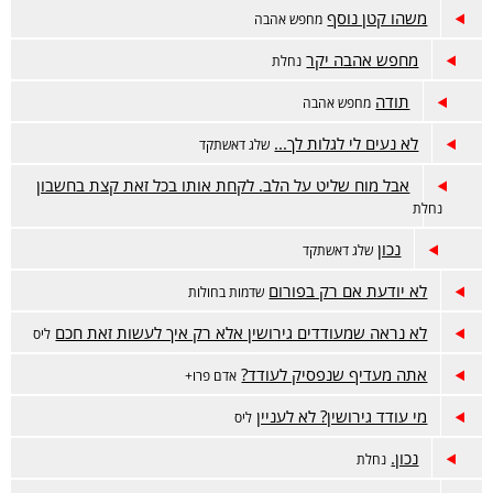
משהו קטן נוסף
מחפש אהבה
מחפש אהבה יקר
נחלת
תודה
מחפש אהבה
לא נעים לי לגלות לך...
שלג דאשתקד
אבל מוח שליט על הלב. לקחת אותו בכל זאת קצת בחשבון
נחלת
נכון
שלג דאשתקד
לא יודעת אם רק בפורום
שדמות בחולות
לא נראה שמעודדים גירושין אלא רק איך לעשות זאת חכם
ליס
אתה מעדיף שנפסיק לעודד?
אדם פרו+
מי עודד גירושין? לא לעניין
ליס
נכון.
נחלת