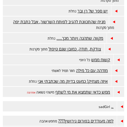
מתוך סקרנות
יש ספר של רן ובר
נחלת
מניח שהתכוונת להגיב לפותח השרשור, אבל כתבת יפה
מתוך סקרנות
מקווה שתהנה ויותר מכך.....
נחלת
צודקת, תודה, כמובן שגם טיפול
מתוך סקרנות
קשוח ממש
כל היופי
מזדהה עם כל מילה
חוזר תמיד לאשתי
איזה מצחיק! כמעט בדיוק מה שכתבתי אני
נחלת
ממש כדאי שתמצא את מי לשתף
מישהי נשואה
אחרונה
..
sadGirl
למה מעודדים בפורום גירושין????
מחפש אהבה