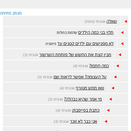
מכתב פתיחה
שאלה
אנונימי (פותח)
תלוי בני כמה הילדים
שדמות בחולות
לא מפגישים עם ילדים קטנים עד
פיטוניה
מבין קצת את החשש של פותחת השרשור
אנונימי (3)
כמה חתמו?
אנונימי (4)
על העצומה? אפשר לראות שם
אנונימי (3)
וואו ממש מטורף
אנונימי (4)
מי אמר שהיא נבהלה?
אנונימי (3)
כתבת בפייסבוק
אנונימי (4)
אני כבר לא זוכר
אנונימי (3)