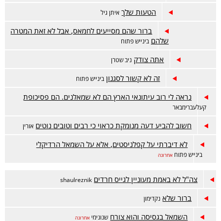
הטעות שלך
איתן גיל
ברור שהם מסייעים לחמאס, אבל לא זאת המטרה
שלהם
בינייש פתוח
אתה צודק
ניב שטרן
זה לא קשור לסגנון
בינייש פתוח
נראה לי רוב עיתונאי הארץ הם לא שמאלנים. הם פסיכופת
קעלעברימבאר
חשוב להביע דעה מנומקת כראוי כי רבים וטובים נוטים
אורין
לא דיברתי על קפלניסטים, אלא על השמאל הרדיקלי
בינייש פתוח
אחרונה
צה"ל לא באמת מעוניין לגייס חרדים
shaulreznik
ברור שלא
נקדימון
השמאל בגסיסה והוא צורח
שנונימי
אחרונה