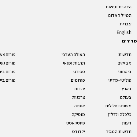
הצהרת נגישות
המייל האדום
עברית
English
מדורים
חדשות
העולם הערבי
פורום צע
מבזקים
תרבות ופנאי
פורום נשו
ביטחוני
ספורט
פורום בי
פוליטי-מדיני
פורומים
פורום בי
בארץ
יהדות
בעולם
צרכנות
משפט ופלילים
אופנה
כלכלה ונדל"ן
מוסיקה
דעות
פיוטקאסט
חדשות המגזר
ילדודס