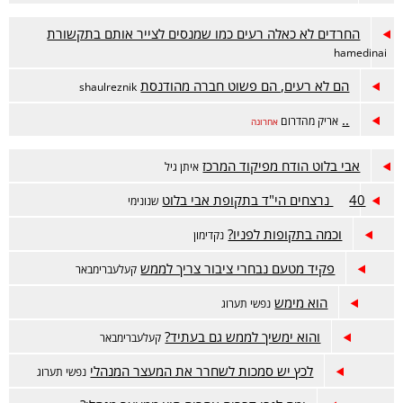
החרדים לא כאלה רעים כמו שמנסים לצייר אותם בתקשורת
hamedinai
הם לא רעים, הם פשוט חברה מהודנסת
shaulreznik
..
אריק מהדרום
אחרונה
אבי בלוט הודח מפיקוד המרכז
איתן גיל
40 נרצחים הי"ד בתקופת אבי בלוט
שנונימי
וכמה בתקופות לפניו?
נקדימון
פקיד מטעם נבחרי ציבור צריך לממש
קעלעברימבאר
הוא מימש
נפשי תערוג
והוא ימשיך לממש גם בעתיד?
קעלעברימבאר
לכץ יש סמכות לשחרר את המעצר המנהלי
נפשי תערוג