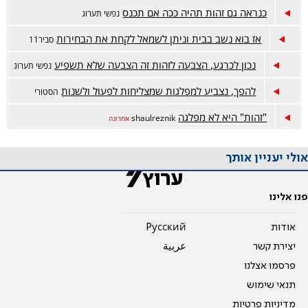
כנראה גם זהות תהיה ככה אם תכנס
נפשי תערוג
אז בוא נשב בבית וניתן לשמאל לקחת את הבחירות
סביר11
נכון לכרגע, הצבעה לזהות זה הצבעה שלא תשפיע
נפשי תערוג
להפך, נצביע למפלגות שמצליחות לפעול ולשנות
הסטורי
"זהות" היא לא מפלגה
shaulreznik
אחרונה
אולי יעניין אותך
פנו אלינו
אודות
Pусский
יצירת קשר
عربية
פרסמו אצלנו
תנאי שימוש
מדיניות פרטיות