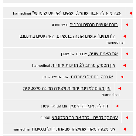
עצה מועילה עבור שמאלני שאינו "אידיוט שימושי"
hamedinai
רובם אנשים חכמים ונבונים
נפשי תערוג
ה"חכמים" עושים את זה בתשלום, האידיוטים בחינםנם
hamedinai
את האמת שניה,
אברהם יאיר שטרן
אין מספיק מרחב ל2 מדינות יהודיות
hamedinai
אז ככה, נתחיל בעובדות:
אברהם יאיר שטרן
אין מקום למדינה יהודית ולצידה מדינה פלסטינית
hamedinai
מחילה, אבל זה העניין.
אברהם יאיר שטרן
עצה לך לחיים - כבד את בר הפלוגתא
הסטורי
אני מצפה מאוד שמישהו שבאמת דוגל בנסיגות
hamedinai