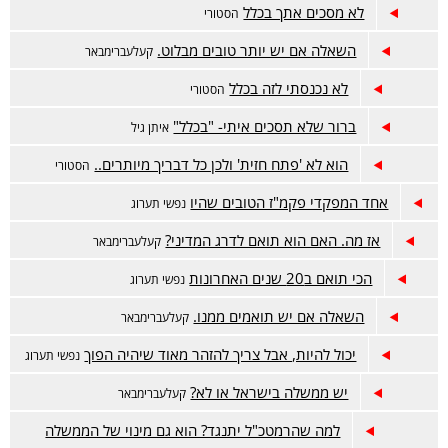
לא מסכים אתך בכלל
הסטורי
השאלה אם יש יותר טובים מבלוט.
קעלעברימבאר
לא נכנסתי לזה בכלל
הסטורי
ברור שלא תסכים איתי- "בכלל"
איתן גיל
הוא לא 'פתח חזית' ולכן כל דבריך מיותרים..
הסטורי
אחד המפקדי פקמ"ז הטובים שהיו
נפשי תערוג
אז מה. האם הוא תואם לדרג המדיני?
קעלעברימבאר
הכי תואם ב20 שנים האחרונות
נפשי תערוג
השאלה אם יש תואמים ממנו.
קעלעברימבאר
יכול להיות, אבל צריך להזהר מאוד שיהיה הפוך
נפשי תערוג
יש ממשלה בישראל או לא?
קעלעברימבאר
למה שהרמטכ"ל יתנגד? הוא גם מינוי של הממשלה