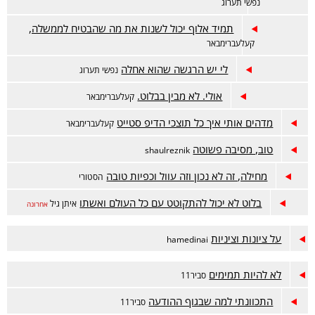
נפשי תערוג
תמיד אלוף יכול לשנות את מה שהבטיח לממשלה,
קעלעברימבאר
לי יש הרגשה שהוא אחלה
נפשי תערוג
אולי. לא מבין בבלוט.
קעלעברימבאר
מדהים אותי איך כל תוצכי הדיפ סטייט
קעלעברימבאר
טוב, מסיבה פשוטה
shaulreznik
מחילה, זה לא נכון וזה עוול וכפיות טובה
הסטורי
בלוט לא יכול להתקוטט עם כל העולם ואשתו
איתן גיל
אחרונה
על ציונות וציניות
hamedinai
לא להיות תמימים
סביר11
התכוונתי למה שבגוף ההודעה
סביר11