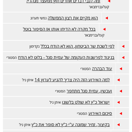
ומה לגבי דברים אחרים חוץ ממעצר מנהלי?
קעלעברימבאר
הוא מקיים את רצון הממשלה
נפשי תערוג
בכל מקרה לא הדיחו אותו אז הסיפור בוטל
קעלעברימבאר
לפי לשכת שר הביטחון, הוא לא הודח בכלל
נקדימון
בניגוד לפרשנות העקומה של עמית סגל - בלוט לא הודח
הסטורי
עוד הבהרה
הסטורי
למה האירוע הזה היה צריך להגיע לערוץ 14
איתן גיל
ועכשיו, עמית סגל מתחפר
הסטורי
ישראל כ"ץ לא שולט בלשונו
איתן גיל
סיכום האירוע
הסטורי
בקיצור, זמיר שמונה ע"י כ"ץ לא סופר את כ"ץ
איתן גיל