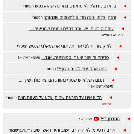
בן אדם נורמלי, לא מתערב במדינה שהוא נטש
הסטורי
והנה, קלמן עונה מדייק לחצופים שכמותך
הסטורי
שתהיה בטוח. יש יותר דתיים וימנים שמגיעים…..
סיעתא דשמייא1
לא קשור. חילוני או דתי, ימני או שמאלני שנטש
הסטורי
סליחה זה שוב יצא לי ספונטנית. אגב…
סיעתא דשמייא1
כמה אתה יכול להיות חצוף?!
הסטורי
תגובה של איש שטוף גאווה. הבושה כולה שלך….
סיעתא דשמייא1
הדיון אינו על היראת שמים, אלא על העזות מצח
הסטורי
אחרונה
המבחן דייק
פשוט אני..
והרב דרטקמן לא היה רב יישוב והיה ראש ישיבה
קעלעברימבאר