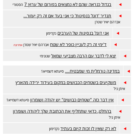
בגדול כנראה שהם לא נמצאים בפורום של ערוץ 7
הסטורי
תגדיר 'דוגל בנסיגות' כי אני בעד אם זה רק יעזור...
אברהם יאיר שטרן
אני דוגל בנסיגות של הערבים
נקדימון
ד'ימי זה רק לעניין כופר לא שטח
אברהם יאיר שטרן
אחרונה
יצא לי לדבר עם הרבה מצביעי שמאל
שנונימי
במדינה נורמלית מי שמבטיח….
סיעתא דשמייא1
משקיעים בשטחים הכבושים במקום בעידוד ירידה מהארץ
איתן גיל
אין דבר כזה "שטחים כבושים" יש יהודה ושומרון
סיעתא דשמייא1
בהחלט, כדאי שתחליף את הכתובת שלך ליהודה ושומרון
איתן גיל
לא רק שאין לו זכות קיום בעתיד
נקדימון