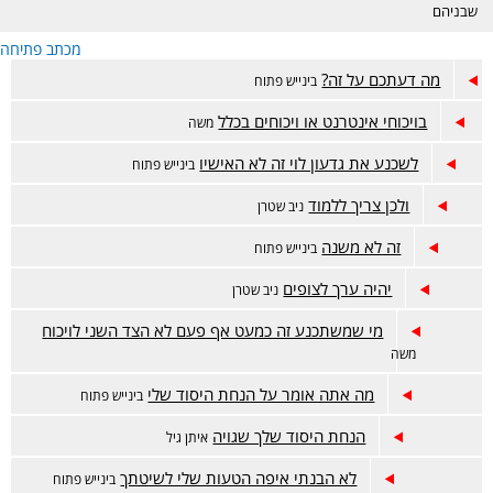
שבניהם
מכתב פתיחה
מה דעתכם על זה?
בינייש פתוח
בויכוחי אינטרנט או ויכוחים בכלל
משה
לשכנע את גדעון לוי זה לא האישיו
בינייש פתוח
ולכן צריך ללמוד
ניב שטרן
זה לא משנה
בינייש פתוח
יהיה ערך לצופים
ניב שטרן
מי שמשתכנע זה כמעט אף פעם לא הצד השני לויכוח
משה
מה אתה אומר על הנחת היסוד שלי
בינייש פתוח
הנחת היסוד שלך שגויה
איתן גיל
לא הבנתי איפה הטעות שלי לשיטתך
בינייש פתוח