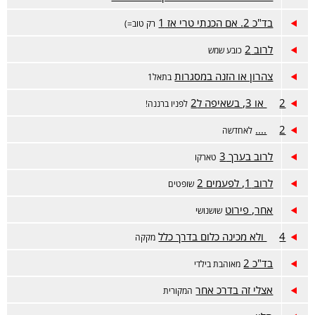
בד"כ 2. אם הכנתי טרי אז 1
רק טוב=)
לרוב 2
כובע שמש
צהרון או הזנה במסגרות
בתאל1
2 או 3, בשאיפה ל2
לפניו ברננה!
2....
לאחדשה
לרוב בערך 3
טארקו
לרוב 1, לפעמים 2
שופטים
אחר, פירוט
שושנושי
4 ולא מכינה כלום בדרך כלל
מקקה
בד"כ 2
מאוהבת בילדי
אצלי זה בדרכ אחר
המקורית