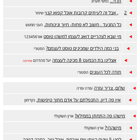
תלוי...
נפשי תערוג
2, אבל זה לעיתים קרובות אוכל קפוא קנוי
שיפור
כל המנעד . חשוב לא פחות- חיוך ונינוחות.
העני ממעש
מי שבא לצהריים דואג לעצמו למשהו טוסט
אור123456
בני כמה הילדים שמכינים טוסט לעצמם?
הסטורי
אצלינו בת הכמעט 8 מכינה לעצמה
יעל מהדרום
אחרונה
תודה לכל העונים
הסטורי
שלום, צריך עזרה
עזרה עזרה
אין פה דיון. התנפלתם על אדם מתוך טיפשות.
נקדימון
מישהו פה התחתן בממילא?
ארץ השוקולד
מישהו/י?
ארץ השוקולד
לפני 5 שנים הייתי שם אורחת. אוכל טוב, רחבה קטנה