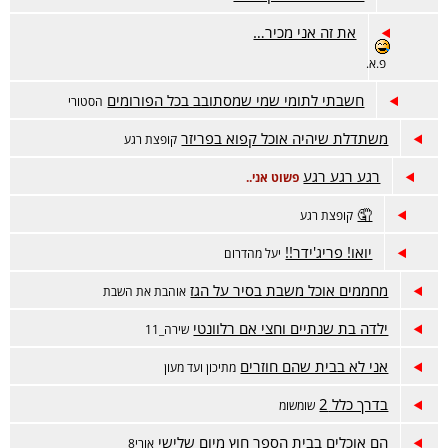
את זה אני מכיר…
פ.א.
חשבתי לתומי שמי שמסתובב בכל הפורומים
הסטורי
משתדלת שיהיה אוכל קפוא בפריזר
קופצת רגע
רגע רגע רגע
פשוט אני..
🤦
קופצת רגע
יואו! פריג'ידר!!
יעל מהדרום
מחממים אוכל משבת בסיר על הגז
אוהבת את השבת
ילדה בת שנתיים וחצי אם רלוונטי
שירה_11
אני לא בבית שהם חוזרים
מתיכון ועד מעון
בדרך כלל 2
שומשומ
הם אוכלים בבית הספר חוץ מיום שלישי
אורי8