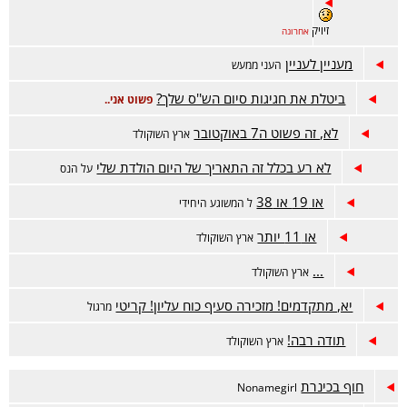
זיויק
אחרונה
מעניין לעניין
העני ממעש
ביטלת את חגיגות סיום הש''ס שלך?
פשוט אני..
לא, זה פשוט ה7 באוקטובר
ארץ השוקולד
לא רע בכלל זה התאריך של היום הולדת שלי
על הנס
או 19 או 38
ל המשוגע היחידי
או 11 יותר
ארץ השוקולד
...
ארץ השוקולד
יא, מתקדמים! מזכירה סעיף כוח עליון! קריטי
מרגול
תודה רבה!
ארץ השוקולד
חוף בכינרת
Nonamegirl