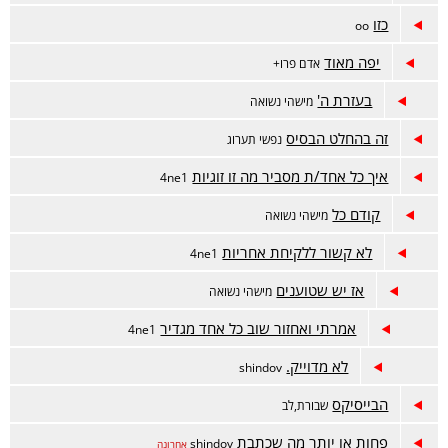
כזו
oo
יפה מאוד
אדם פרו+
בעזרת ה'
מישהי נשואה
זה בהחלט הבסיס
נפשי תערוג
איך כל אחד/ת מסביר מה זו זוגיות
4ne1
קודם כל
מישהי נשואה
לא קשור ללקיחת אחריות
4ne1
אז יש שטוענים
מישהי נשואה
אמרתי ואחזור שוב כל אחד מגדיר
4ne1
לא מדוייק.
shindov
הבייסיקס
שבורת,לב
פחות או יותר מה שכתבת
shindov
אחרונה