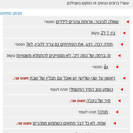
עשר? ברוכים הבאים. זה המקום בשבילכם.
מכתב פתיחה
שאלה לציבור: ארוחת צהרים לילדים
הסטורי
בין 1 ל2
גפן36
תודה רבה. רגע, את הפתיתים גם צריך להכין, לא?
הסטורי
זה ברמה של כמה דק'. לא מספיקים להתמלא משטויות
גפן36
👍
הסטורי
ראשון עד שני-שלישי יש אוכל עם תבלין של שבת
פשוט אני..
נשמע טוב הסיר החשמלי
תוהה לעצמי
סיר של נינג'ה
פשוט אני..
תודה!
תוהה לעצמי
אמת, לא כל דבר מתאים כשממש ממהרים
פשוט אני..