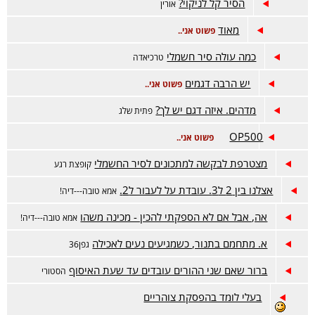
הסיר קל לניקוי?
אורין
מאוד
פשוט אני..
כמה עולה סיר חשמלי
טרכיאדה
יש הרבה דגמים
פשוט אני..
מדהים. איזה דגם יש לך?
פתית שלג
OP500
פשוט אני..
מצטרפת לבקשה למתכונים לסיר החשמלי
קופצת רגע
אצלנו בין 2 ל3. עובדת על לעבור ל2.
אמא טובה---דיה!
אה, אבל אם לא הספקתי להכין - מכינה משהו
אמא טובה---דיה!
א. מתחמם בתנור, כשמגיעים נעים לאכילה
גפן36
ברור שאם שני ההורים עובדים עד שעת האיסוף
הסטורי
בעלי לומד בהפסקת צוהריים