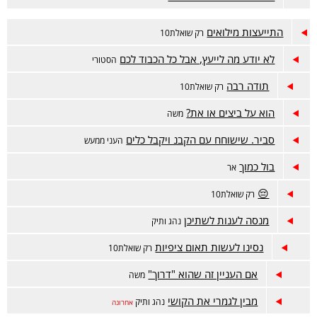
התייעצות מילואים
רק שואלת10
לא יודע מה לייעץ, אבל כל הכבוד לכם
הסטורי
תודה רבה
רק שואלת10
הוא על ביצים או את?
משה
סביר. שישוחח עם הקבנ ויקבל כלים
העני ממעש
בול כמוך
אר
😔
רק שואלת10
מנסה לענות לשתיכן
נהג ותיק
נסינו לעשות תאום ציפיות
רק שואלת10
אם העניין זה שהוא "דרוך"
משה
מבין לגמרי את הקושי
נהג ותיק
אחרונה