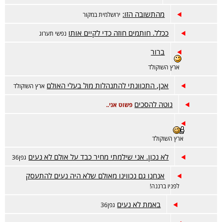
מהתשובה הזו:
ירושלמית במקור
ככלל. חותמים חוזה כדי לקיים אותו
נפשי תערוג
ברור
ארץ השוקולד
אכן, התכוונתי להתנהלות מול בעלי האולם
ארץ השוקולד
נוטה להסכים
פשוט אני..
ארץ השוקולד
לא נכון. אני שילמתי מחיר כבד על אולם לא נעים
גפן36
אנחנו גם נכווינו מאולם שלא היה נעים להתעסק
לפניו ברננה!
באמת לא נעים
גפן36