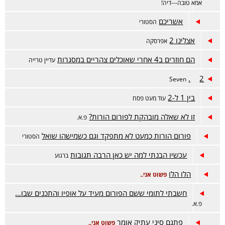
אמא טובה---דיה!
אשריכם
הסטורי
אצלינו 2
אפרסקה
הם חוזרים ב4 אחרי שאוכלים צהריים במסגרות
עדיין טרייה
2.
Seven
בין 1 ל-2
עוד מעט פסח
זו לא שאלה מובהקת לפורום הורות?
פ.א.
פורום הורות כמעט לא מתפקד וגם כשמישהו שואל
הסטורי
עכשיו הבנתי למה יש כאן הרבה תגובות
ברגוע
הלו הלו
פשוט אני..
חשבתי לתומי ששם הפורום מעיד על אופיו והתכנים שבו…
פ.א.
פתגם סיני עתיק אומר
פשוט אני..