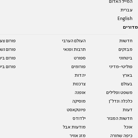
המייל האדום
עברית
English
מדורים
חדשות
העולם הערבי
פורום צע
מבזקים
תרבות ופנאי
פורום נשו
ביטחוני
ספורט
פורום בי
פוליטי-מדיני
פורומים
פורום בי
בארץ
יהדות
בעולם
צרכנות
משפט ופלילים
אופנה
כלכלה ונדל"ן
מוסיקה
דעות
פיוטקאסט
חדשות המגזר
ילדודס
אוכל
מודעות אבל
כיפה שחורה
מזג אוויר