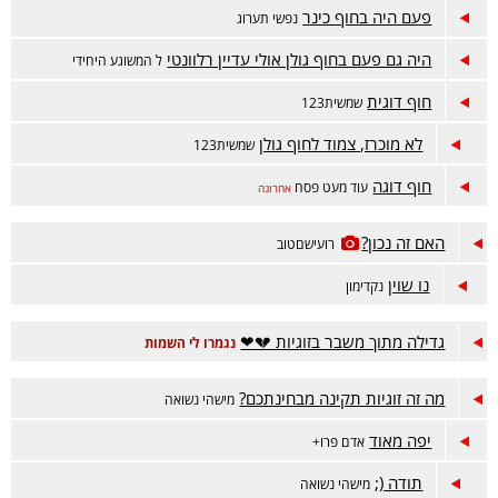
פעם היה בחוף כינר
נפשי תערוג
היה גם פעם בחוף גולן אולי עדיין רלוונטי
ל המשוגע היחידי
חוף דוגית
שמשית123
לא מוכרז, צמוד לחוף גולן
שמשית123
חוף דוגה
עוד מעט פסח
אחרונה
האם זה נכון?
רועישםטוב
נו שוין
נקדימון
גדילה מתוך משבר בזוגיות 💔❤
נגמרו לי השמות
מה זה זוגיות תקינה מבחינתכם?
מישהי נשואה
יפה מאוד
אדם פרו+
תודה (;
מישהי נשואה