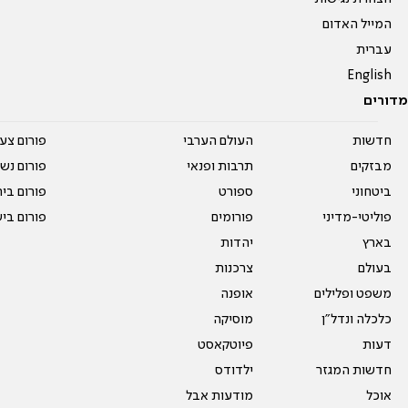
המייל האדום
עברית
English
מדורים
חדשות
העולם הערבי
פורום צע
מבזקים
תרבות ופנאי
פורום נשו
ביטחוני
ספורט
פורום בי
פוליטי-מדיני
פורומים
פורום בי
בארץ
יהדות
בעולם
צרכנות
משפט ופלילים
אופנה
כלכלה ונדל"ן
מוסיקה
דעות
פיוטקאסט
חדשות המגזר
ילדודס
אוכל
מודעות אבל