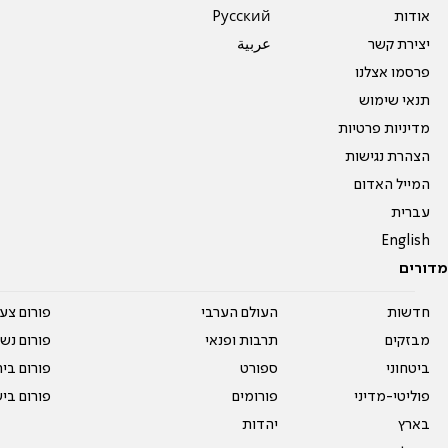
אודות
Pусский
יצירת קשר
عربية
פרסמו אצלנו
תנאי שימוש
מדיניות פרטיות
הצהרת נגישות
המייל האדום
עברית
English
מדורים
חדשות
העולם הערבי
פורום צע
מבזקים
תרבות ופנאי
פורום נשו
ביטחוני
ספורט
פורום בי
פוליטי-מדיני
פורומים
פורום בי
בארץ
יהדות