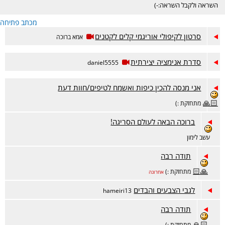
השראה ולקבל השראה:-)
מכתב פתיחה
סרטון לקיפולי אוריגמי קלים לקטנים
אמא ברוכה
סדרת אנימציה יצירתית
daniel5555
אני מנסה להכין כיפות ואשמח לטיפים/חוות דעת
🙏🏻
מתחזקת :)
ברוכה הבאה לעולם הסריגה!
עשב לימון
תודה רבה
🙏🏻
מתחזקת :)
אחרונה
לגבי הצבעים והבדים
hameiri13
תודה רבה
🙏🏻
מתחזקת :)