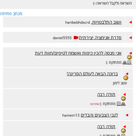
השראה ולקבל השראה:-)
מכתב פתיחה
ושוב התלבטויות.
hartkebhdxcrd
סדרת אנימציה יצירתית
daniel5555
אני מנסה להכין כיפות ואשמח לטיפים/חוות דעת
🙏🏻
מתחזקת :)
ברוכה הבאה לעולם הסריגה!
עשב לימון
תודה רבה
🙏🏻
מתחזקת :)
אחרונה
לגבי הצבעים והבדים
hameiri13
תודה רבה
🙏🏻
מתחזקת :)