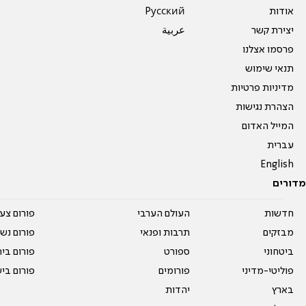
אודות
Pусский
יצירת קשר
عربية
פרסמו אצלנו
תנאי שימוש
מדיניות פרטיות
הצהרת נגישות
המייל האדום
עברית
English
מדורים
חדשות
העולם הערבי
פורום צע
מבזקים
תרבות ופנאי
פורום נשו
ביטחוני
ספורט
פורום בי
פוליטי-מדיני
פורומים
פורום בי
בארץ
יהדות