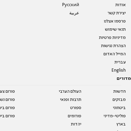
אודות
Pусский
יצירת קשר
عربية
פרסמו אצלנו
תנאי שימוש
מדיניות פרטיות
הצהרת נגישות
המייל האדום
עברית
English
מדורים
חדשות
העולם הערבי
פורום צע
מבזקים
תרבות ופנאי
פורום נשו
ביטחוני
ספורט
פורום בי
פוליטי-מדיני
פורומים
פורום בי
בארץ
יהדות