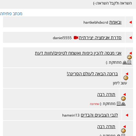
השראה ולקבל השראה:-)
מכתב פתיחה
ובאמת
hartkebhdxcrd
סדרת אנימציה יצירתית
daniel5555
אני מנסה להכין כיפות ואשמח לטיפים/חוות דעת
🙏🏻
מתחזקת :)
ברוכה הבאה לעולם הסריגה!
עשב לימון
תודה רבה
🙏🏻
מתחזקת :)
אחרונה
לגבי הצבעים והבדים
hameiri13
תודה רבה
🙏🏻
מתחזקת :)