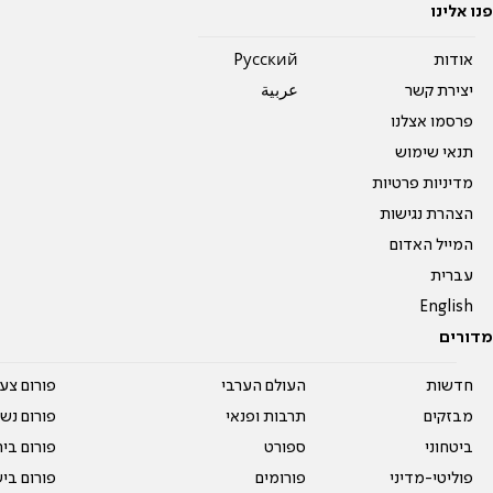
פנו אלינו
אודות
Pусский
יצירת קשר
عربية
פרסמו אצלנו
תנאי שימוש
מדיניות פרטיות
הצהרת נגישות
המייל האדום
עברית
English
מדורים
חדשות
העולם הערבי
פורום צע
מבזקים
תרבות ופנאי
פורום נשו
ביטחוני
ספורט
פורום בי
פוליטי-מדיני
פורומים
פורום בי