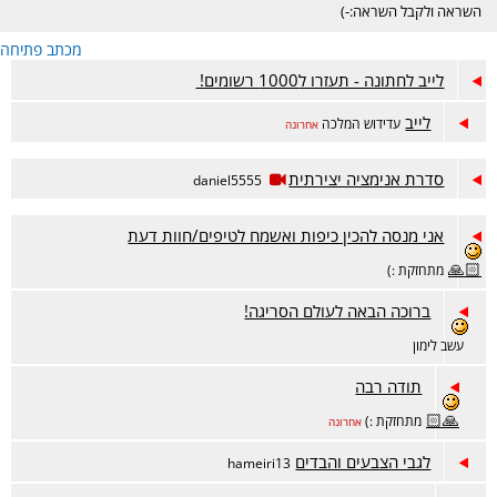
השראה ולקבל השראה:-)
מכתב פתיחה
לייב לחתונה - תעזרו ל1000 רשומים!
לייב
עדידוש המלכה
אחרונה
סדרת אנימציה יצירתית
daniel5555
אני מנסה להכין כיפות ואשמח לטיפים/חוות דעת
🙏🏻
מתחזקת :)
ברוכה הבאה לעולם הסריגה!
עשב לימון
תודה רבה
🙏🏻
מתחזקת :)
אחרונה
לגבי הצבעים והבדים
hameiri13