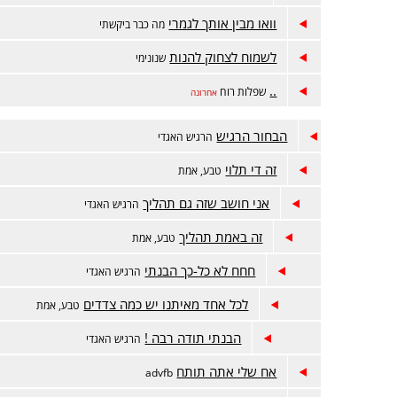
וואו מבין אותך לגמרי
מה כבר ביקשתי
לשמוח לצחוק להנות
שנונימי
..
שפלות רוח
אחרונה
הבחור הרגיש
הרגיש האגדי
זה די תלוי
טבע, אמת
אני חושב שזה גם תהליך
הרגיש האגדי
זה באמת תהליך
טבע, אמת
חחח לא כל-כך הבנתי
הרגיש האגדי
לכל אחד מאיתנו יש כמה צדדים
טבע, אמת
הבנתי תודה רבה !
הרגיש האגדי
אח שלי אתה תותח
advfb