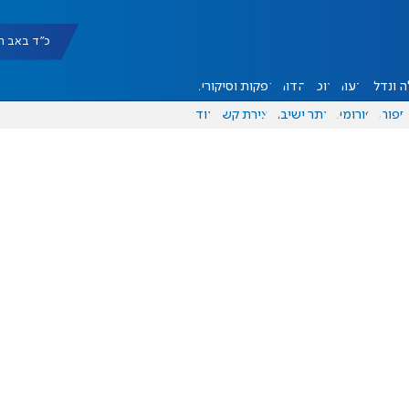
כ"ד באב תשפ"ו |
 ונדל"ן
דעות
אוכל
יהדות
הפקות וסיקורים
ספורט
פורומים
אתר ישיבה
יצירת קשר
עוד