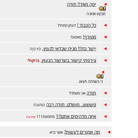
יפה מאד!! תודה
מבקש אמונה
כל הכבוד !
דעתן מתחיל
מטורף!
טאטע!!
יישר כח!!! מניח שכדאי לנעוץ.
הָיוֹ הָיָה
צירפתי קישור בשרשור הנעוץ.
ברוקולי
כי בשמחה תצאו.
תודה
אני משתדל
פששש.. מושלם. תודה רבה
הודעה1
איזה מדהימים אתם!!1
מחפשת111
אחרונה
מה אמורים לעשות?
אשר ברא