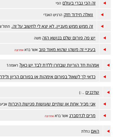
זה הכי גברי בעולם
הפי
וואלה חידוד חזק
הרגיש האגדי
זה ממש ממש מעניין. לא יצא לי לחשוב על זה.
חתול זמ
יש פה פורום שלם בנושא הזה
משה
בעיניי זה משהו שהוא מאוד טוב
אשר ברא
אחרונה
אמהות חד הוריות שבחרו ללדת לבד יש כאן?
ראומה1
כדאי לך לשאול בפורום אימהות או בפורום הריון ולידה
שדכנים
.. :)
אני מכיר אחת או שתיים שעושות פגישת היכרות
אביעד
מרים לנדסברג
אשר ברא
אחרונה
האם
נחלת