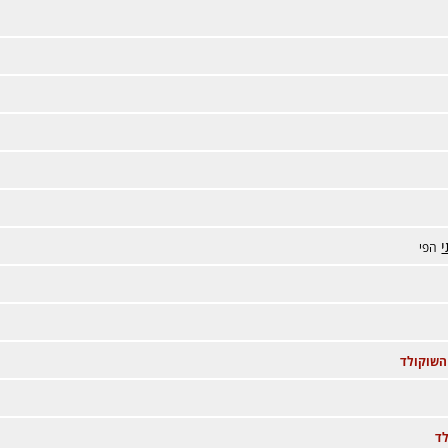
י
הפי
השוקולד
ד