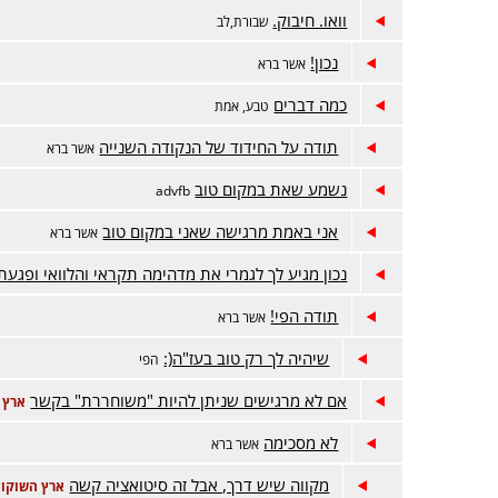
וואו. חיבוק.
שבורת,לב
נכון!
אשר ברא
כמה דברים
טבע, אמת
תודה על החידוד של הנקודה השנייה
אשר ברא
נשמע שאת במקום טוב
advfb
אני באמת מרגישה שאני במקום טוב
אשר ברא
נכון מגיע לך לגמרי את מדהימה תקראי והלוואי ופגעת
תודה הפי!
אשר ברא
שיהיה לך רק טוב בעז"ה(:
הפי
אם לא מרגישים שניתן להיות "משוחררת" בקשר
ארץ 
לא מסכימה
אשר ברא
מקווה שיש דרך, אבל זה סיטואציה קשה
ארץ השוקול