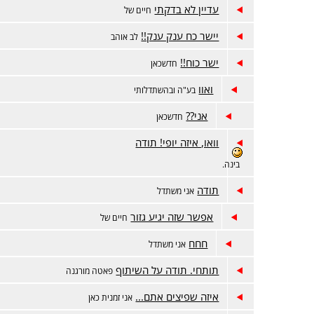
עדיין לא בדקתי
חיים של
יישר כח ענק ענק!!
לב אוהב
ישר כוח!!
חדשכאן
ואוו
בע"ה ובהשתדלותי
אני??
חדשכאן
וואו, איזה יופי! תודה
בינה.
תודה
אני משתדל
אפשר שזה יגיע גזור
חיים של
חחח
אני משתדל
תותחי. תודה על השיתוף
פאטה מורגנה
איזה שפיצים אתם...
אני זמנית כאן