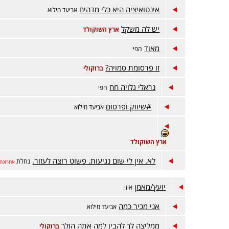
אינטואיציה היא כלי מדהים
אביעד מילוא
יש לה משקל
ארץ השוקולד
מאוד
הפי
זו פרסומת סמויה?
ברוקולי
נראלי גלויה חח
הפי
#שיווק ופרסום
אביעד מילוא
ארץ השוקולד
לא. אין לי שום נגיעות. פשוט רוצה לעזור.
נחלת
אחרונה
יועץ/מאמן
איזו
אני מכיר כמה
אביעד מילוא
ממליצה לך להבין למה אתה הולך
ברוקולי