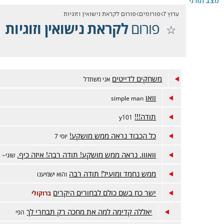
מצב תורני
ערוץ 7
פורומים
פורום לקראת נישואין וזוגיות
פורום
לקראת נישואין וזוגיות
משחקים לדייטים
אני משתדל
וואו
simple man
תודה!!!
y101
כל הכבוד נראה ממש מושקע!
יוסי 7
וואווו. נראה ממש מושקע! תודה רבה! איזה כיף.
שוגי~
ממש נחמד ומועיל! תודה רבה
והוא ישמיענו
ישר כח בשם כולם לבחורים היקרים
ברוקולי
יאללה קדימה למה את מחכה רק תבחרי לך
הפי