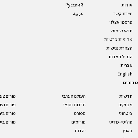
אודות
Pусский
יצירת קשר
عربية
פרסמו אצלנו
תנאי שימוש
מדיניות פרטיות
הצהרת נגישות
המייל האדום
עברית
English
מדורים
חדשות
העולם הערבי
פורום צע
מבזקים
תרבות ופנאי
פורום נשו
ביטחוני
ספורט
פורום בי
פוליטי-מדיני
פורומים
פורום בי
בארץ
יהדות