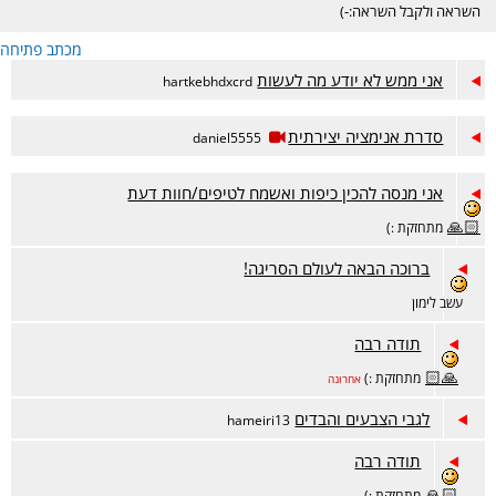
השראה ולקבל השראה:-)
מכתב פתיחה
אני ממש לא יודע מה לעשות
hartkebhdxcrd
סדרת אנימציה יצירתית
daniel5555
אני מנסה להכין כיפות ואשמח לטיפים/חוות דעת
🙏🏻
מתחזקת :)
ברוכה הבאה לעולם הסריגה!
עשב לימון
תודה רבה
🙏🏻
מתחזקת :)
אחרונה
לגבי הצבעים והבדים
hameiri13
תודה רבה
🙏🏻
מתחזקת :)