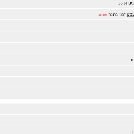
ים
גפן36
עסק
לפניו ברננה!
אחרונה
ס
י