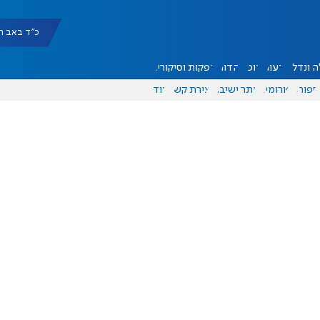
כ"ד באב תשפ"ו |
 ונדל"ן
דעות
אוכל
יהדות
הפקות וסיקורים
ספורט
פורומים
אתר ישיבה
יצירת קשר
עוד