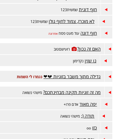
חוף דוגית
שמשית123
לא מוכרז, צמוד לחוף גולן
שמשית123
חוף דוגה
עוד מעט פסח
אחרונה
האם זה נכון?
רועישםטוב
נו שוין
נקדימון
גדילה מתוך משבר בזוגיות 💔❤
נגמרו לי השמות
מה זה זוגיות תקינה מבחינתכם?
מישהי נשואה
יפה מאוד
אדם פרו+
תודה (;
מישהי נשואה
כזו
oo