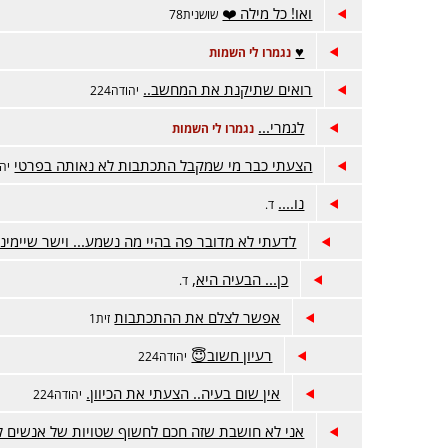
ואו! כל מילה ❤️
שושנית78
♥️
נגמרו לי השמות
רואים שתיקנת את המחשב..
יהודה224
לגמרי...
נגמרו לי השמות
הצעתי כבר מי שמקבל התכתבות לא נאותה בפרטי
יהו
נו....
ד.
לדעתי לא מדובר פה בהיי מה נשמע... וישר שיימינג
כן... הבעיה היא,
ד.
אפשר לצלם את ההתכתבות
זית1
רעיון חשוב😇
יהודה224
אין שום בעיה.. הצעתי את הכיוון.
יהודה224
אני לא חושבת שזה חכם לחשוף שטויות של אנשים ל