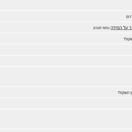
רום
ר על המידה
נפשי תערוג
קולד
 השוקולד