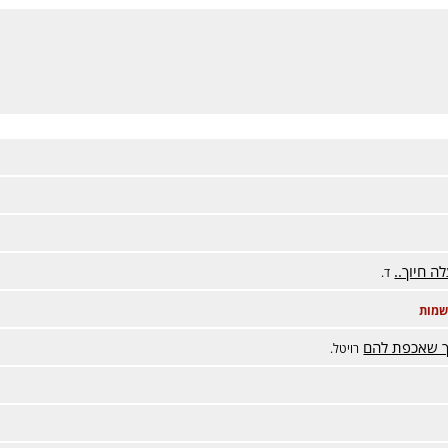
ה חיוך..
ד.
שמות
וך שאכפת להם
רויטל.