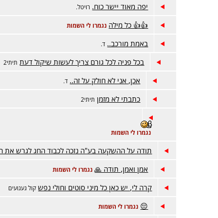
יפה מאוד יישר כוח.
רויטל.
👍👍 כל מילה
נגמרו לי השמות
באמת מורכב..
ד.
בכל פניה לכל גורם צריך לעשות שיקול דעת
תיתי2
אכן, אני לא חולק על זה..
ד.
כתבתי לא מזמן
תיתי2
נגמרו לי השמות
תודה על ההשקעה בע"ה נזכה לכבוד החג לגרש את הח
אמן ואמן, תודה 🙏
נגמרו לי השמות
קרה לי, יש כאן כל מיני סוטים וחולי נפש
קול געגועים
😔
נגמרו לי השמות