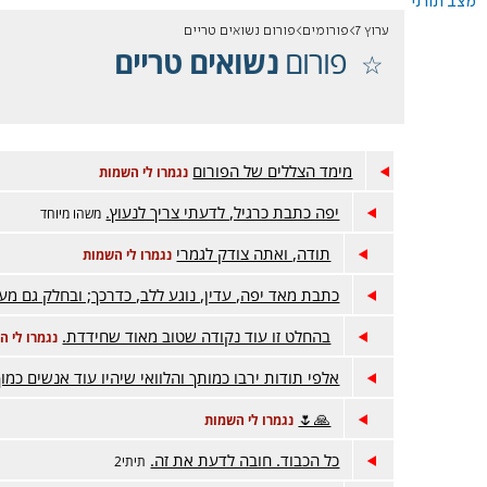
מצב תורני
ערוץ 7
פורומים
פורום נשואים טריים
פורום
נשואים טריים
מימד הצללים של הפורום
נגמרו לי השמות
יפה כתבת כרגיל, לדעתי צריך לנעוץ.
משהו מיוחד
תודה, ואתה צודק לגמרי
נגמרו לי השמות
כתבת מאד יפה, עדין, נוגע ללב, כדרכך; ובחלק גם מעל
בהחלט זו עוד נקודה שטוב מאוד שחידדת.
נגמרו לי ה
אלפי תודות ירבו כמותך והלוואי שיהיו עוד אנשים כמ
🙏🌷
נגמרו לי השמות
כל הכבוד. חובה לדעת את זה.
תיתי2