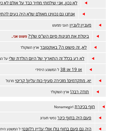
לא נכון. אני שילמתי מחיר כבד על אולם לא נע
אנחנו גם נכווינו מאולם שלא היה נעים להת
מעניין לעניין
העני ממעש
ביטלת את חגיגות סיום הש''ס שלך?
פשוט אני..
לא, זה פשוט ה7 באוקטובר
ארץ השוקולד
לא רע בכלל זה התאריך של היום הולדת שלי
על הנ
או 19 או 38
ל המשוגע היחידי
יא, מתקדמים! מזכירה סעיף כוח עליון! קריטי
מרגול
תודה רבה!
ארץ השוקולד
חוף בכינרת
Nonamegirl
פעם היה בחוף כינר
נפשי תערוג
היה גם פעם בחוף גולן אולי עדיין רלוונטי
ל המשוגע היחיד