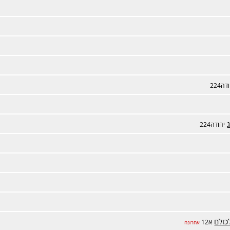
דה224
יהודה224
כולם
א12
אחרונה