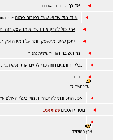
אם כך
מבולבלת מאדדדד
איזה מזל שהוא שאל בפורום פתוח
אריק מהד
אני יכול להבין אותו שהוא מתעסק בזה ית
יתכן שאני מתעסק יותר על המידה
ארץ השו
מהתשובה הזו:
ירושלמית במקור
ככלל. חותמים חוזה כדי לקיים אותו
נפשי תערוג
ברור
ארץ השוקולד
אכן, התכוונתי להתנהלות מול בעלי האולם
ארץ
נוטה להסכים
פשוט אני..
ארץ השוקולד