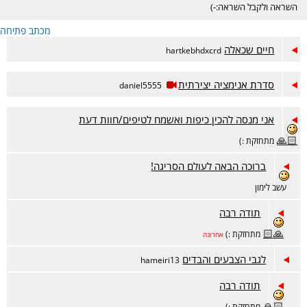
השראה ולקבל השראה:-)
מכתב פתיחה
חיים שכאלה
hartkebhdxcrd
סדרת אנימציה יצירתית
daniel5555
אני מנסה להכין כיפות ואשמח לטיפים/חוות דעת
🙏🏻
מתחזקת :)
ברוכה הבאה לעולם הסריגה!
עשב לימון
תודה רבה
🙏🏻
מתחזקת :)
אחרונה
לגבי הצבעים והבדים
hameiri13
תודה רבה
🙏🏻
מתחזקת :)