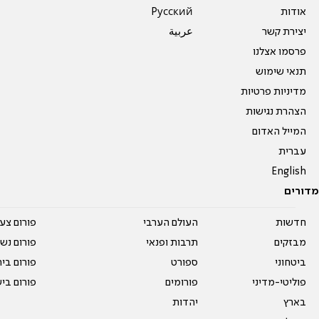
אודות
Pусский
יצירת קשר
عربية
פרסמו אצלנו
תנאי שימוש
מדיניות פרטיות
הצהרת נגישות
המייל האדום
עברית
English
מדורים
חדשות
העולם הערבי
פורום צע
מבזקים
תרבות ופנאי
פורום נשו
ביטחוני
ספורט
פורום בי
פוליטי-מדיני
פורומים
פורום בי
בארץ
יהדות