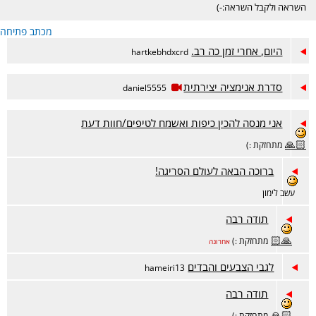
השראה ולקבל השראה:-)
מכתב פתיחה
היום, אחרי זמן כה רב.
hartkebhdxcrd
סדרת אנימציה יצירתית
daniel5555
אני מנסה להכין כיפות ואשמח לטיפים/חוות דעת
🙏🏻
מתחזקת :)
ברוכה הבאה לעולם הסריגה!
עשב לימון
תודה רבה
🙏🏻
מתחזקת :)
אחרונה
לגבי הצבעים והבדים
hameiri13
תודה רבה
🙏🏻
מתחזקת :)