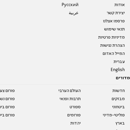
אודות
Pусский
יצירת קשר
عربية
פרסמו אצלנו
תנאי שימוש
מדיניות פרטיות
הצהרת נגישות
המייל האדום
עברית
English
מדורים
חדשות
העולם הערבי
פורום צע
מבזקים
תרבות ופנאי
פורום נשו
ביטחוני
ספורט
פורום בי
פוליטי-מדיני
פורומים
פורום בי
בארץ
יהדות