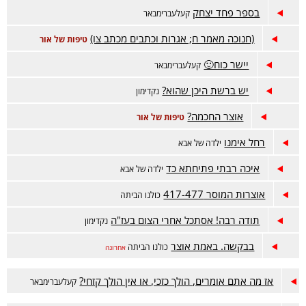
בספר פחד יצחק
קעלעברימבאר
(חנוכה מאמר ח; אגרות וכתבים מכתב צו)
טיפות של אור
יישר כוח🙂
קעלעברימבאר
יש ברשת היכן שהוא?
נקדימון
אוצר החכמה?
טיפות של אור
רחל אימנו
ילדה של אבא
איכה רבתי פתיחתא כד
ילדה של אבא
אוצרות המוסר 417-477
כולנו הביתה
תודה רבה! אסתכל אחרי הצום בעז"ה
נקדימון
בבקשה. באמת אוצר
כולנו הביתה
אחרונה
אז מה אתם אומרים, הולך כזכי, או אין הולך קזחי?
קעלעברימבאר