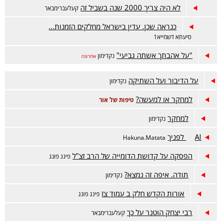
לא היה צריך 2000 שנה בשביל זה
קעלעברימבאר
כנראה שכן. עדין בישראל מחלקים הזמנות…
סיעתא דשמייא1
"על אהבתך אשתה גביעי"
נקדימון
אחרונה
על הדיבור ועל השתיקה
נקדימון
למחקר או למעשה?
טיפות של אור
למחקר
נקדימון
AI לפניך
Hakuna.Matata
הפסקה על קדושת הדומייה של הרב זצ"ל
פינג פונג
תודה. איפה זה נמצא?
נקדימון
אורות הקדש חלק ב עמוד צז
פינג פונג
רבי יצחק הוטנר על כך
קעלעברימבאר