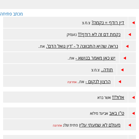
מכתב פתיחה
דין רודף = נקמה?
צ.מ.צ
נקמת דם זה לא רודף!!!
נועמיק
נראה שהיא התכוונה ל - 'דין גואל הדם'.
אח..
יש כאן מאמר בנושא -
אח..
תודה..
צ.מ.צ
הרצון לנקום -
אח..
אחרונה
אלול!!!
אשר ברא
ט"ו באב
אביעד מילוא
מעולם לא שמעתי עליו
פתית שלג
אחרונה