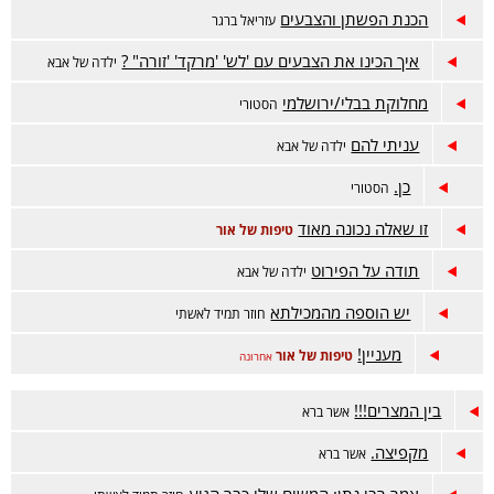
הכנת הפשתן והצבעים
עזריאל ברגר
איך הכינו את הצבעים עם 'לש' 'מרקד' 'זורה" ?
ילדה של אבא
מחלוקת בבלי/ירושלמי
הסטורי
עניתי להם
ילדה של אבא
כן.
הסטורי
זו שאלה נכונה מאוד
טיפות של אור
תודה על הפירוט
ילדה של אבא
יש הוספה מהמכילתא
חוזר תמיד לאשתי
מעניין!
טיפות של אור
אחרונה
בין המצרים!!!
אשר ברא
מקפיצה.
אשר ברא