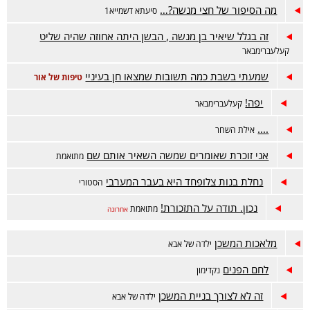
מה הסיפור של חצי מנשה?…
סיעתא דשמייא1
זה בגלל שיאיר בן מנשה , הבשן היתה אחוזה שהיה שליט
קעלעברימבאר
שמעתי בשבת כמה תשובות שמצאו חן בעיניי
טיפות של אור
יפה!
קעלעברימבאר
....
אילת השחר
אני זוכרת שאומרים שמשה השאיר אותם שם
מתואמת
נחלת בנות צלופחד היא בעבר המערבי
הסטורי
נכון. תודה על התזכורת!
מתואמת
אחרונה
מלאכות המשכן
ילדה של אבא
לחם הפנים
נקדימון
זה לא לצורך בניית המשכן
ילדה של אבא