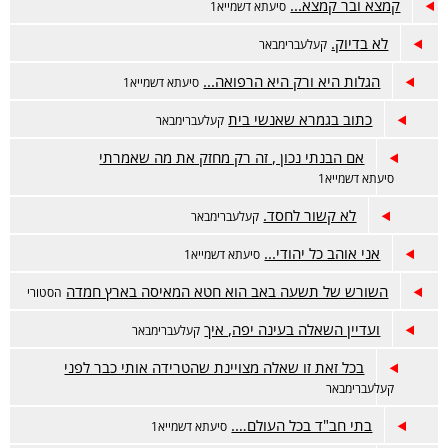
קמצא ובר קמצא...
סיעתא דשמייא1
לא בדיוק.
קעלעברימבאר
הגלות היא ורק היא הרפואה...
סיעתא דשמייא1
כתוב בגמרא שאנשי בית
קעלעברימבאר
אם הבנתי נכון , זה רק מחזק את מה שאמרתי
סיעתא דשמייא1
לא קשור לחסד.
קעלעברימבאר
אני אוהב כל יהודי...
סיעתא דשמייא1
השורש של תשעה באב הוא חטא המאיסה בארץ חמדה
הסטורי
ועדיין השאלה בעינה יפה, איך
קעלעברימבאר
בכל זאת זו שאלה מצויינת שהטרידה אותי כבר לפני
קעלעברימבאר
בתי חב"ד בכל העולם….
סיעתא דשמייא1