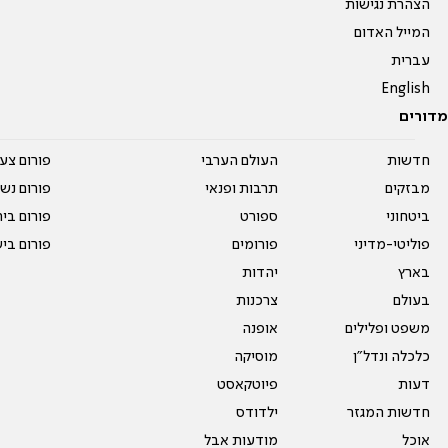
הצהרת נגישות
המייל האדום
עברית
English
מדורים
חדשות
העולם הערבי
פורום צע
מבזקים
תרבות ופנאי
פורום נשו
ביטחוני
ספורט
פורום בי
פוליטי-מדיני
פורומים
פורום בי
בארץ
יהדות
בעולם
צרכנות
משפט ופלילים
אופנה
כלכלה ונדל"ן
מוסיקה
דעות
פיוטקאסט
חדשות המגזר
ילדודס
אוכל
מודעות אבל